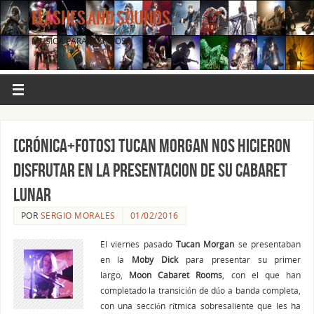
FLASHES AND SOUNDS
MÚSICA PARA LOS OJOS.
[CRÓNICA+FOTOS] Tucan Morgan nos hicieron
disfrutar en la presentacion de su Cabaret
Lunar
POR
SERGIO MORALES
01/02/2016
El viernes pasado
Tucan Morgan
se presentaban
en la
Moby Dick
para presentar su primer
largo,
Moon Cabaret Rooms
, con el que han
completado la transición de dúo a banda completa,
con una sección rítmica sobresaliente que les ha