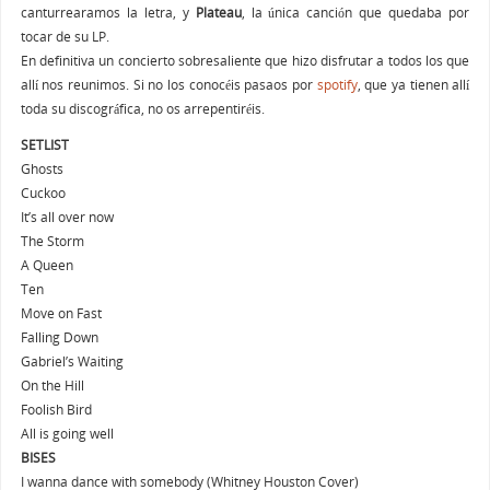
canturrearamos la letra, y
Plateau
, la única canción que quedaba por
tocar de su LP.
En definitiva un concierto sobresaliente que hizo disfrutar a todos los que
allí nos reunimos. Si no los conocéis pasaos por
spotify
, que ya tienen allí
toda su discográfica, no os arrepentiréis.
SETLIST
Ghosts
Cuckoo
It’s all over now
The Storm
A Queen
Ten
Move on Fast
Falling Down
Gabriel’s Waiting
On the Hill
Foolish Bird
All is going well
BISES
I wanna dance with somebody (Whitney Houston Cover)