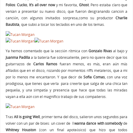
Folios
:
Cucko
,
It’s all over now
y mi favorita,
Ghost
. Pero estaba claro que
venían a presentar su nuevo disco, que fueron desgranando canción a
canción, con algunos invitados sorpresa,como su productor
Charlie
Bautista
, que subió a tocar los teclados en uno de los temas.
Ya hemos comentado que la sección rítmica con
Gonzalo Rivas
al bajo y
Juanma Padilla
a la batería fue sobresaliente, pero no quiere decir que los
guitarrazos de
Carlos Ramos
fueran menos, es más, eran aún más
afilados que en el disco, rozando por momentos riffs metaleros, que a mi
por lo menos me encantaron. Y que decir de
Sofia Comas
, con una voz
prodigiosa, que tienes que verla para creerte que salga de una chica tan
pequeña, y una simpatía y presencia que hace que todas las miradas
vayan a ella aún con el magnifico trabajo de sus compañeros.
Tras
All is going Well
, primer tema del disco, salieron unos segundos para
volver con un par de bises: un cover de
I wanna dance with somebody
de
Whitney Houston
(con un final apoteósico) que hizo que todos