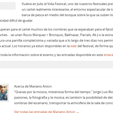
Vuelve en Julio el Vida Festival, uno de nuestros festivales p
un cartel realmente interesante, el entorno espectacular de to
barca de pesca en medio del bosque sobre la que se suben los
cidad difícil de igualar.
uperan para el cartel muchos de los nombres que se esperaban para el fatíd
ches… se unen Rocío Márquez + Bronquio, Balthazar, Parcels, Alt-J o la extrao
ura una parrilla completísima y variada que a lo largo de tres días nos permit
 actual. Los horarios ya están disponibles en la
web
del festival, de forma q
 toda la información sobre el evento y las entradas disponible en este
enlac
Acerca de Mariano Antón
“Gracias por la música, misteriosa forma del tiempo.” Jorge Luis Bo
pasiones, la fotografía y la música; es también la posibilidad de de
sombras del escenario, transportar la atmósfera de la sala de conci
Ver todas las entradas de Mariano Antón
→