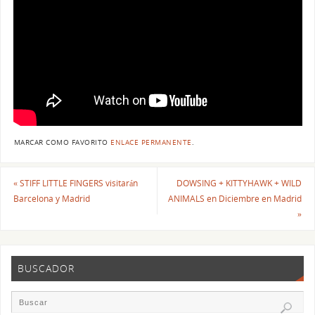
MARCAR COMO FAVORITO
ENLACE PERMANENTE
.
«
STIFF LITTLE FINGERS visitarán
DOWSING + KITTYHAWK + WILD
Barcelona y Madrid
ANIMALS en Diciembre en Madrid
»
BUSCADOR