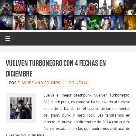
FLASHES AND SOUNDS
MÚSICA PARA LOS OJOS.
Vuelven TURBONEGRO con 4 fechas en
diciembre
POR
FLASHES AND SOUNDS
12/11/2014
Vuelve el mejor deathpunk, vuelven
Turbonegro
.
Así, death punk, es como se ha bautizado al curioso
estilo de la banda, en el que se aúnan elementos
del glam, punk y hard rock. Les tendremos en
directo de nuevo en diciembre de 2014 con cuatro
fechas estatales en las que podremos disfrutar de
su espectáculo sin igual.