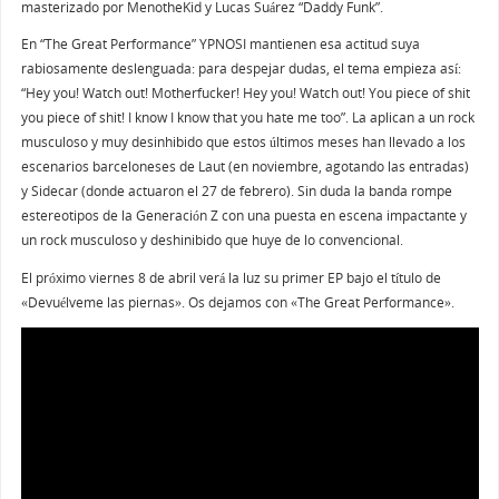
masterizado por MenotheKid y Lucas Suárez “Daddy Funk”.
En “The Great Performance” YPNOSI mantienen esa actitud suya
rabiosamente deslenguada: para despejar dudas, el tema empieza así:
“Hey you! Watch out! Motherfucker! Hey you! Watch out! You piece of shit
you piece of shit! I know I know that you hate me too”. La aplican a un rock
musculoso y muy desinhibido que estos últimos meses han llevado a los
escenarios barceloneses de Laut (en noviembre, agotando las entradas)
y Sidecar (donde actuaron el 27 de febrero). Sin duda la banda rompe
estereotipos de la Generación Z con una puesta en escena impactante y
un rock musculoso y deshinibido que huye de lo convencional.
El próximo viernes 8 de abril verá la luz su primer EP bajo el título de
«Devuélveme las piernas». Os dejamos con «The Great Performance».