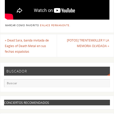
MARCAR COMO FAVORITO
ENLACE PERMANENTE
.
«
Dead Sara, banda invitada de
[FOTOS] TRENTEMØLLER Y LA
Eagles of Death Metal en sus
MEMORIA OLVIDADA
»
fechas españolas
BUSCADOR
CONCIERTOS RECOMENDADOS