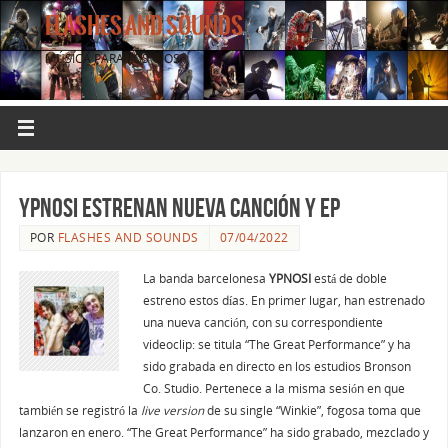
FLASHES AND SOUNDS
MÚSICA PARA LOS OJOS.
YPNOSI estrenan nueva canción y EP
POR
FLASHES AND SOUNDS
07/04/2022
La banda barcelonesa
YPNOSI
está de doble
estreno estos días. En primer lugar, han estrenado
una nueva canción, con su correspondiente
videoclip: se titula “The Great Performance” y ha
sido grabada en directo en los estudios Bronson
Co. Studio. Pertenece a la misma sesión en que
también se registró la
live version
de su single “Winkie”, fogosa toma que
lanzaron en enero. “The Great Performance” ha sido grabado, mezclado y