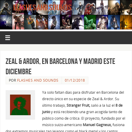
FLASHES AND SOUNDS
MÚSICA PARA LOS OJOS.
Zeal & Ardor, en Barcelona y Madrid este
diciembre
POR
FLASHES AND SOUNDS
01/12/2018
Ya solo faltan días para disfrutar en Barcelona del
directo único en su especie de Zeal & Ardor. Su
último trabajo,
Stranger Fruit,
salió a la luz el
8 de
junio
y está recibiendo una gran acogida tanto de
público como de crítica.
El proyecto, fundado por el
músico suizo-americano
Manuel Gagneux,
fusiona
dos extremos musicales tan lejanos como el black metal y los cantos