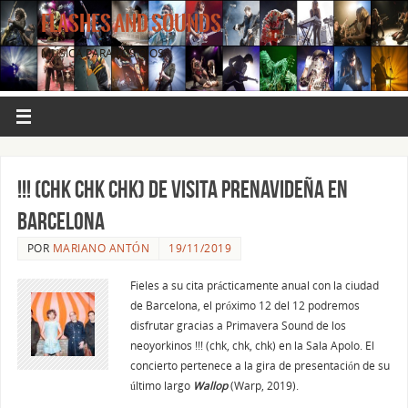
FLASHES AND SOUNDS
MÚSICA PARA LOS OJOS.
!!! (chk chk chk) de visita prenavideña en
Barcelona
POR
MARIANO ANTÓN
19/11/2019
Fieles a su cita prácticamente anual con la ciudad
de Barcelona, el próximo 12 del 12 podremos
disfrutar gracias a Primavera Sound de los
neoyorkinos !!! (chk, chk, chk) en la Sala Apolo. El
concierto pertenece a la gira de presentación de su
último largo
Wallop
(Warp, 2019).