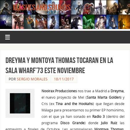
FLASHES AND SOUNDS
MÚSICA PARA LOS OJOS.
DREYMA y MONTOYA THOMAS tocaran en la
sala Wharf’73 este Noviembre
POR
SERGIO MORALES
18/11/2017
Nooirax Producciones
nos trae a Madrid a
Dreyma
,
el nuevo proyecto de Mel (
Santa Marta Golden
) y
Cris (ex
Tina and the Hookahs
) que llegan desde
Málaga para presentarnos su primer EP homónimo,
con el que ya han sonado en
Radio 3
(dentro del
programa
Disco Grande
) donde
Julio Ruiz
las
entrevisto a finales de Octubre. Les acompañaran
Montoya Thomas
,