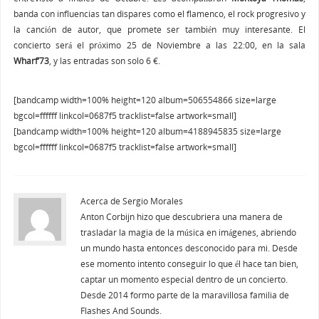
banda con influencias tan dispares como el flamenco, el rock progresivo y
la canción de autor, que promete ser también muy interesante. El
concierto será el próximo 25 de Noviembre a las 22:00, en la sala
Wharf’73
, y las entradas son solo 6 €.
[bandcamp width=100% height=120 album=506554866 size=large
bgcol=ffffff linkcol=0687f5 tracklist=false artwork=small]
[bandcamp width=100% height=120 album=4188945835 size=large
bgcol=ffffff linkcol=0687f5 tracklist=false artwork=small]
Acerca de Sergio Morales
Anton Corbijn hizo que descubriera una manera de
trasladar la magia de la música en imágenes, abriendo
un mundo hasta entonces desconocido para mi. Desde
ese momento intento conseguir lo que él hace tan bien,
captar un momento especial dentro de un concierto.
Desde 2014 formo parte de la maravillosa familia de
Flashes And Sounds.