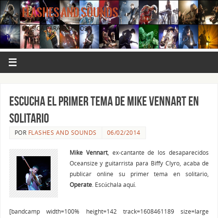
FLASHES AND SOUNDS
MÚSICA PARA LOS OJOS.
Escucha el primer tema de Mike Vennart en
solitario
POR
FLASHES AND SOUNDS
06/02/2014
Mike Vennart
, ex-cantante de los desaparecidos
Oceansize y guitarrista para Biffy Clyro, acaba de
publicar online su primer tema en solitario,
Operate
. Escúchala aquí.
[bandcamp width=100% height=142 track=1608461189 size=large