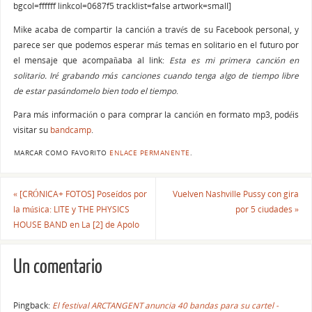
bgcol=ffffff linkcol=0687f5 tracklist=false artwork=small]
Mike acaba de compartir la canción a través de su Facebook personal, y
parece ser que podemos esperar más temas en solitario en el futuro por
el mensaje que acompañaba al link:
Esta es mi primera canción en
solitario. Iré grabando más canciones cuando tenga algo de tiempo libre
de estar pasándomelo bien todo el tiempo
.
Para más información o para comprar la canción en formato mp3, podéis
visitar su
bandcamp
.
MARCAR COMO FAVORITO
ENLACE PERMANENTE
.
«
[CRÓNICA+ FOTOS] Poseídos por
Vuelven Nashville Pussy con gira
la música: LITE y THE PHYSICS
por 5 ciudades
»
HOUSE BAND en La [2] de Apolo
Un comentario
Pingback:
El festival ARCTANGENT anuncia 40 bandas para su cartel -