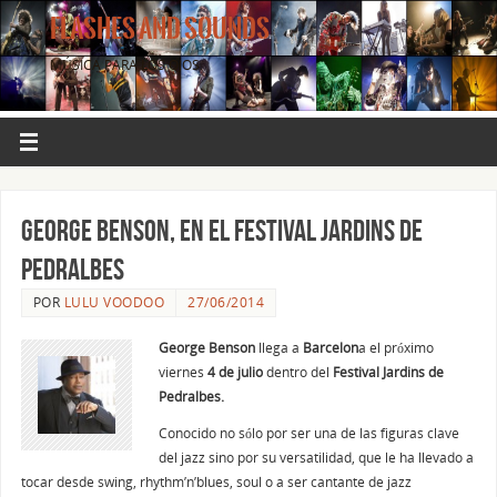
FLASHES AND SOUNDS
MÚSICA PARA LOS OJOS.
GEORGE BENSON, en el Festival Jardins de
Pedralbes
POR
LULU VOODOO
27/06/2014
George Benson
llega a
Barcelon
a el próximo
viernes
4 de julio
dentro del
Festival Jardins de
Pedralbes.
Conocido no sólo por ser una de las figuras clave
del jazz sino por su versatilidad, que le ha llevado a
tocar desde swing, rhythm’n’blues, soul o a ser cantante de jazz