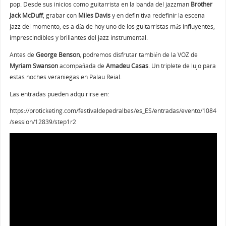
pop. Desde sus inicios como guitarrista en la banda del jazzman
Brother
Jack McDuff
, grabar con
Miles Davis
y en definitiva redefinir la escena
jazz del momento, es a día de hoy uno de los guitarristas más influyentes,
imprescindibles y brillantes del jazz instrumental.
Antes de
George Benson
, podremos disfrutar también de la VOZ de
Myriam
Swanson
acompañada de
Amadeu Casas
. Un triplete de lujo para
estas noches veraniegas en Palau Reial.
Las entradas pueden adquirirse en:
https://proticketing.com/festivaldepedralbes/es_ES/entradas/evento/1084
/session/12839/step1r2