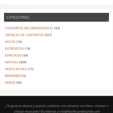
CATEGORÍAS
CONCIERTOS RECOMENDADOS
(1.163)
CRÓNICAS DE CONCIERTOS
(627)
DISCOS
(19)
ENTREVISTAS
(19)
ESPECIALES
(54)
NOTICIAS
(304)
NUEVA MÚSICA
(15)
REMEMBER
(3)
VIDEOS
(50)
¿Te gusta la música y quieres colaborar con nosotros con fotos, crónicas o
críticas musicales? Escríbenos a info@flashesandsounds.com