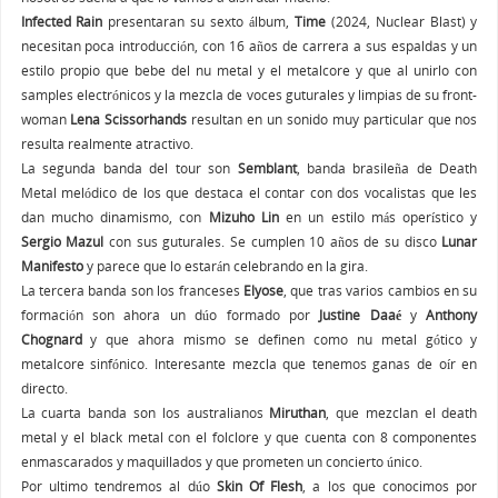
Infected Rain
presentaran su sexto álbum,
Time
(2024, Nuclear Blast) y
necesitan poca introducción, con 16 años de carrera a sus espaldas y un
estilo propio que bebe del nu metal y el metalcore y que al unirlo con
samples electrónicos y la mezcla de voces guturales y limpias de su front-
woman
Lena Scissorhands
resultan en un sonido muy particular que nos
resulta realmente atractivo.
La segunda banda del tour son
Semblant
, banda brasileña de Death
Metal melódico de los que destaca el contar con dos vocalistas que les
dan mucho dinamismo, con
Mizuho Lin
en un estilo más operístico y
Sergio Mazul
con sus guturales. Se cumplen 10 años de su disco
Lunar
Manifesto
y parece que lo estarán celebrando en la gira.
La tercera banda son los franceses
Elyose
, que tras varios cambios en su
formación son ahora un dúo formado por
Justine Daaé
y
Anthony
Chognard
y que ahora mismo se definen como nu metal gótico y
metalcore sinfónico. Interesante mezcla que tenemos ganas de oír en
directo.
La cuarta banda son los australianos
Miruthan
, que mezclan el death
metal y el black metal con el folclore y que cuenta con 8 componentes
enmascarados y maquillados y que prometen un concierto único.
Por ultimo tendremos al dúo
Skin Of Flesh
, a los que conocimos por