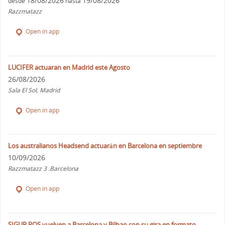
18/08/2026
19/08/2026
desde
hasta
Razzmatazz
Open in app
LUCIFER actuaran en Madrid este Agosto
26/08/2026
Sala El Sol, Madrid
Open in app
Los australianos Headsend actuarán en Barcelona en septiembre
10/09/2026
Razzmatazz 3 .Barcelona
Open in app
SIGUR ROS vuelven a Barcelona y Bilbao con su gira en formato