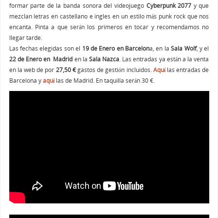
formar parte de la banda sonora del videojuego
Cyberpunk 2077
y que
mezclan letras en castellano e ingles en un estilo más punk rock que nos
encanta. Pinta a que serán los primeros en tocar y recomendamos no
llegar tarde.
Las fechas elegidas son el
19 de Enero en Barcelon
a, en la
Sala Wolf
, y el
22 de Enero en Madrid
en la
Sala Nazca
. Las entradas ya están a la venta
en la web de por
27,50 €
gastos de gestión incluidos.
Aquí
las entradas de
Barcelona y
aquí
las de Madrid. En taquilla serán 30 €.