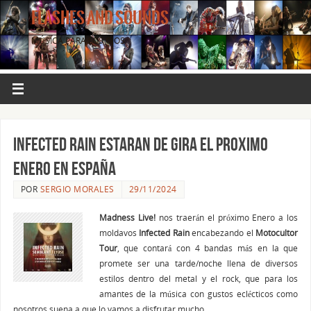
FLASHES AND SOUNDS
MÚSICA PARA LOS OJOS.
Infected Rain estaran de gira el proximo
Enero en España
POR
SERGIO MORALES
29/11/2024
Madness Live!
nos traerán el próximo Enero a los
moldavos
Infected Rain
encabezando el
Motocultor
Tour
, que contará con 4 bandas más en la que
promete ser una tarde/noche llena de diversos
estilos dentro del metal y el rock, que para los
amantes de la música con gustos eclécticos como
nosotros suena a que lo vamos a disfrutar mucho.