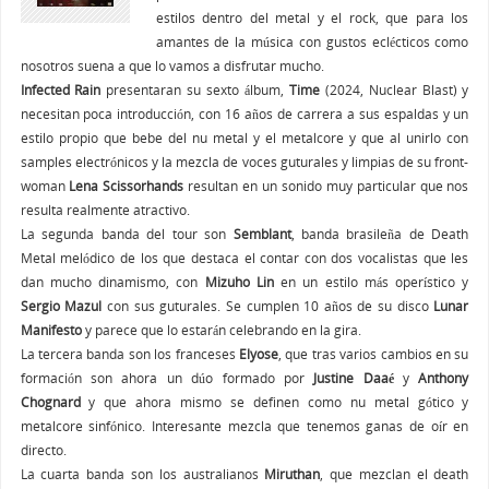
estilos dentro del metal y el rock, que para los
amantes de la música con gustos eclécticos como
nosotros suena a que lo vamos a disfrutar mucho.
Infected Rain
presentaran su sexto álbum,
Time
(2024, Nuclear Blast) y
necesitan poca introducción, con 16 años de carrera a sus espaldas y un
estilo propio que bebe del nu metal y el metalcore y que al unirlo con
samples electrónicos y la mezcla de voces guturales y limpias de su front-
woman
Lena Scissorhands
resultan en un sonido muy particular que nos
resulta realmente atractivo.
La segunda banda del tour son
Semblant
, banda brasileña de Death
Metal melódico de los que destaca el contar con dos vocalistas que les
dan mucho dinamismo, con
Mizuho Lin
en un estilo más operístico y
Sergio Mazul
con sus guturales. Se cumplen 10 años de su disco
Lunar
Manifesto
y parece que lo estarán celebrando en la gira.
La tercera banda son los franceses
Elyose
, que tras varios cambios en su
formación son ahora un dúo formado por
Justine Daaé
y
Anthony
Chognard
y que ahora mismo se definen como nu metal gótico y
metalcore sinfónico. Interesante mezcla que tenemos ganas de oír en
directo.
La cuarta banda son los australianos
Miruthan
, que mezclan el death