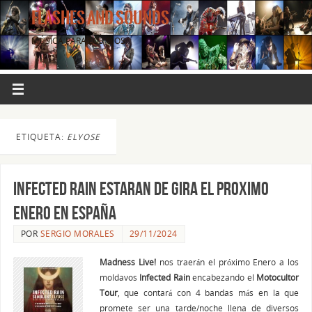
FLASHES AND SOUNDS
MÚSICA PARA LOS OJOS.
ETIQUETA:
ELYOSE
Infected Rain estaran de gira el proximo
Enero en España
POR
SERGIO MORALES
29/11/2024
Madness Live!
nos traerán el próximo Enero a los
moldavos
Infected Rain
encabezando el
Motocultor
Tour
, que contará con 4 bandas más en la que
promete ser una tarde/noche llena de diversos