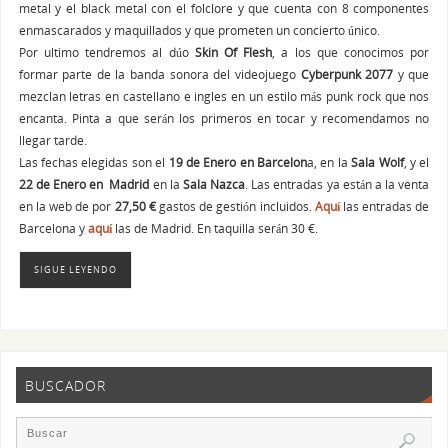
metal y el black metal con el folclore y que cuenta con 8 componentes
enmascarados y maquillados y que prometen un concierto único.
Por ultimo tendremos al dúo
Skin Of Flesh
, a los que conocimos por
formar parte de la banda sonora del videojuego
Cyberpunk 2077
y que
mezclan letras en castellano e ingles en un estilo más punk rock que nos
encanta. Pinta a que serán los primeros en tocar y recomendamos no
llegar tarde.
Las fechas elegidas son el
19 de Enero en Barcelon
a, en la
Sala Wolf
, y el
22 de Enero en Madrid
en la
Sala Nazca
. Las entradas ya están a la venta
en la web de por
27,50 €
gastos de gestión incluidos.
Aquí
las entradas de
Barcelona y
aquí
las de Madrid. En taquilla serán 30 €.
SIGUE LEYENDO
BUSCADOR