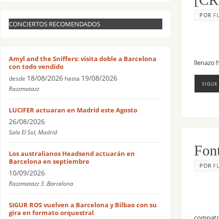
POR
F
CONCIERTOS RECOMENDADOS
Amyl and the Sniffers: visita doble a Barcelona
llenazo 
con todo vendido
18/08/2026
19/08/2026
desde
hasta
SIGUE
Razzmatazz
LUCIFER actuaran en Madrid este Agosto
26/08/2026
Sala El Sol, Madrid
Font
Los australianos Headsend actuarán en
Barcelona en septiembre
POR
F
10/09/2026
Razzmatazz 3 .Barcelona
SIGUR ROS vuelven a Barcelona y Bilbao con su
gira en formato orquestral
compatri