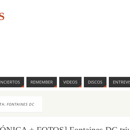
S
ONCIERTOS
REMEMBER
VIDEOS
DISCOS
ENTREVI
TA:
FONTAINES DC
ÓNICA + FOTOS] Fontaines DC triu