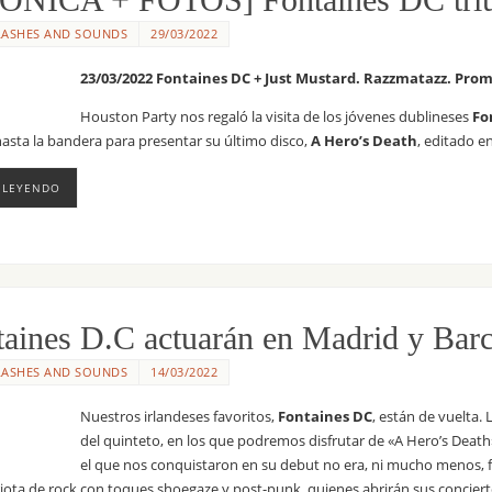
LASHES AND SOUNDS
29/03/2022
23/03/2022 Fontaines DC + Just Mustard. Razzmatazz. Prom
Houston Party nos regaló la visita de los jóvenes dublineses
Fo
hasta la bandera para presentar su último disco,
A Hero’s Death
, editado e
 LEYENDO
aines D.C actuarán en Madrid y Barc
LASHES AND SOUNDS
14/03/2022
Nuestros irlandeses favoritos,
Fontaines DC
, están de vuelta
del quinteto, en los que podremos disfrutar de «A Hero’s Death
el que nos conquistaron en su debut no era, ni mucho menos, fl
ota de rock con toques shoegaze y post-punk, quienes abrirán sus conciert