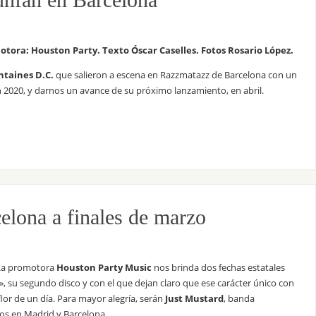
otora: Houston Party. Texto Óscar Caselles. Fotos Rosario López.
ntaines D.C.
que salieron a escena en Razzmatazz de Barcelona con un
n 2020, y darnos un avance de su próximo lanzamiento, en abril.
elona a finales de marzo
. La promotora
Houston Party Music
nos brinda dos fechas estatales
», su segundo disco y con el que dejan claro que ese carácter único con
or de un día. Para mayor alegría, serán
Just Mustard
, banda
os en Madrid y Barcelona.