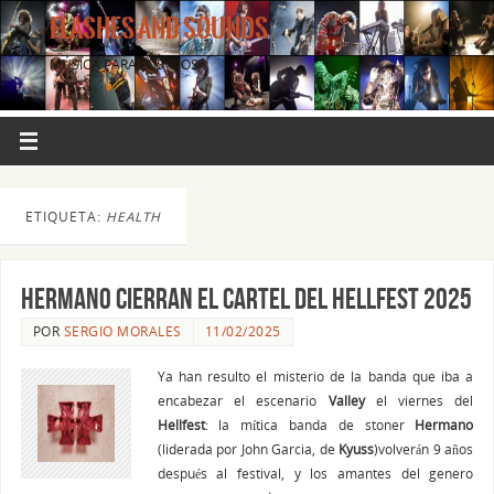
FLASHES AND SOUNDS
MÚSICA PARA LOS OJOS.
ETIQUETA:
HEALTH
Hermano cierran el cartel del Hellfest 2025
POR
SERGIO MORALES
11/02/2025
Ya han resulto el misterio de la banda que iba a
encabezar el escenario
Valley
el viernes del
Hellfest
: la mítica banda de stoner
Hermano
(liderada por John Garcia, de
Kyuss
)volverán 9 años
después al festival, y los amantes del genero