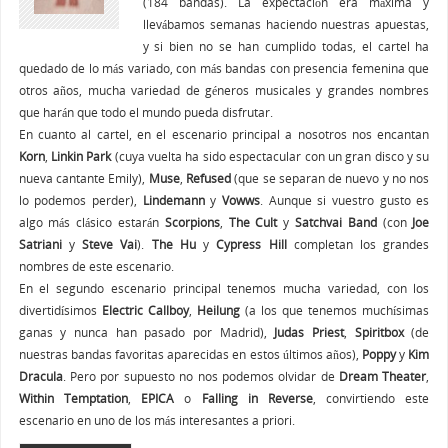
(184 bandas). La expectación era máxima y
llevábamos semanas haciendo nuestras apuestas,
y si bien no se han cumplido todas, el cartel ha
quedado de lo más variado, con más bandas con presencia femenina que
otros años, mucha variedad de géneros musicales y grandes nombres
que harán que todo el mundo pueda disfrutar.
En cuanto al cartel, en el escenario principal a nosotros nos encantan
Korn
,
Linkin Park
(cuya vuelta ha sido espectacular con un gran disco y su
nueva cantante Emily),
Muse
,
Refused
(que se separan de nuevo y no nos
lo podemos perder),
Lindemann
y
Vowws
. Aunque si vuestro gusto es
algo más clásico estarán
Scorpions
,
The Cult
y
Satchvai Band
(con
Joe
Satriani
y
Steve Vai
).
The Hu
y
Cypress Hill
completan los grandes
nombres de este escenario.
En el segundo escenario principal tenemos mucha variedad, con los
divertidísimos
Electric Callboy
,
Heilung
(a los que tenemos muchísimas
ganas y nunca han pasado por Madrid),
Judas Priest
,
Spiritbox
(de
nuestras bandas favoritas aparecidas en estos últimos años),
Poppy
y
Kim
Dracula
. Pero por supuesto no nos podemos olvidar de
Dream Theater
,
Within Temptation
,
EPICA
o
Falling in Reverse
, convirtiendo este
escenario en uno de los más interesantes a priori.