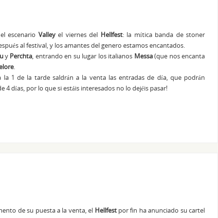
 el escenario
Valley
el viernes del
Hellfest
: la mítica banda de stoner
espués al festival, y los amantes del genero estamos encantados.
u
y
Perchta
, entrando en su lugar los italianos
Messa
(que nos encanta
elore
.
 la 1 de la tarde saldrán a la venta las entradas de día, que podrán
 días, por lo que si estáis interesados no lo dejéis pasar!
nto de su puesta a la venta, el
Hellfest
por fin ha anunciado su cartel