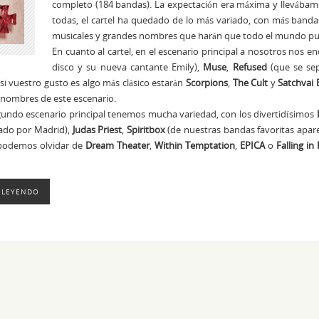
completo (184 bandas). La expectación era máxima y llevábam
todas, el cartel ha quedado de lo más variado, con más band
musicales y grandes nombres que harán que todo el mundo pue
En cuanto al cartel, en el escenario principal a nosotros nos 
disco y su nueva cantante Emily),
Muse
,
Refused
(que se se
i vuestro gusto es algo más clásico estarán
Scorpions
,
The Cult
y
Satchvai
nombres de este escenario.
gundo escenario principal tenemos mucha variedad, con los divertidísimos
ado por Madrid),
Judas Priest
,
Spiritbox
(de nuestras bandas favoritas apare
podemos olvidar de
Dream Theater
,
Within Temptation
,
EPICA
o
Falling in
 LEYENDO