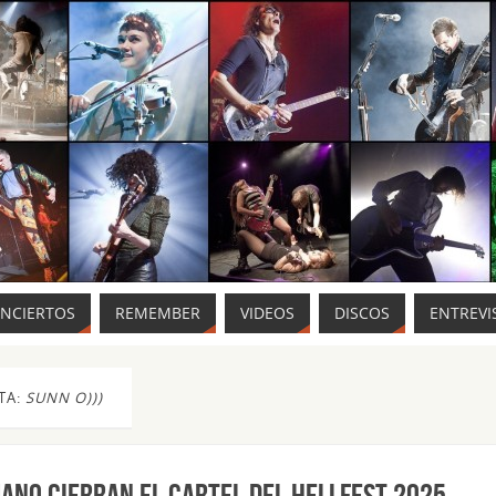
ONCIERTOS
REMEMBER
VIDEOS
DISCOS
ENTREVI
TA:
SUNN O)))
ano cierran el cartel del Hellfest 2025