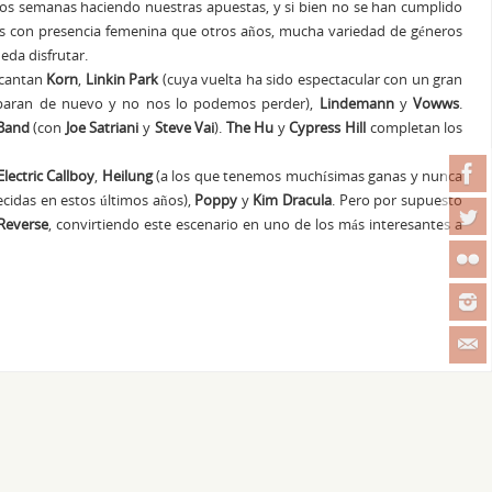
os semanas haciendo nuestras apuestas, y si bien no se han cumplido
as con presencia femenina que otros años, mucha variedad de géneros
da disfrutar.
encantan
Korn
,
Linkin Park
(cuya vuelta ha sido espectacular con un gran
paran de nuevo y no nos lo podemos perder),
Lindemann
y
Vowws
.
 Band
(con
Joe Satriani
y
Steve Vai
).
The Hu
y
Cypress Hill
completan los
Electric Callboy
,
Heilung
(a los que tenemos muchísimas ganas y nunca
cidas en estos últimos años),
Poppy
y
Kim Dracula
. Pero por supuesto
 Reverse
, convirtiendo este escenario en uno de los más interesantes a