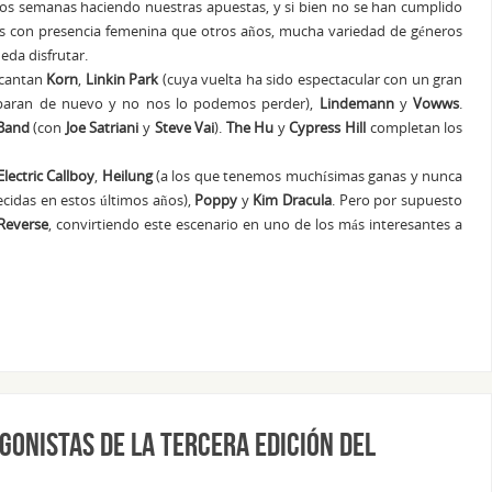
os semanas haciendo nuestras apuestas, y si bien no se han cumplido
as con presencia femenina que otros años, mucha variedad de géneros
da disfrutar.
encantan
Korn
,
Linkin Park
(cuya vuelta ha sido espectacular con un gran
paran de nuevo y no nos lo podemos perder),
Lindemann
y
Vowws
.
 Band
(con
Joe Satriani
y
Steve Vai
).
The Hu
y
Cypress Hill
completan los
Electric Callboy
,
Heilung
(a los que tenemos muchísimas ganas y nunca
cidas en estos últimos años),
Poppy
y
Kim Dracula
. Pero por supuesto
 Reverse
, convirtiendo este escenario en uno de los más interesantes a
gonistas de la tercera edición del