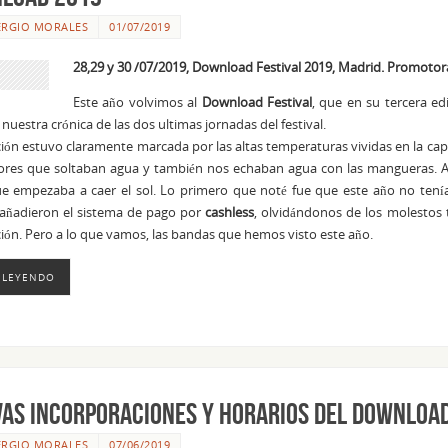
ERGIO MORALES
01/07/2019
28,29 y 30 /07/2019, Download Festival 2019, Madrid. Promotora
Este año volvimos al
Download Festival
, que en su tercera e
nuestra crónica de las dos ultimas jornadas del festival.
ción estuvo claramente marcada por las altas temperaturas vividas en la capi
ores que soltaban agua y también nos echaban agua con las mangueras. Aún
e empezaba a caer el sol. Lo primero que noté fue que este año no tenía
añadieron el sistema de pago por
cashless
, olvidándonos de los molestos
ción. Pero a lo que vamos, las bandas que hemos visto este año.
 LEYENDO
vas Incorporaciones y horarios del Download
ERGIO MORALES
07/06/2019