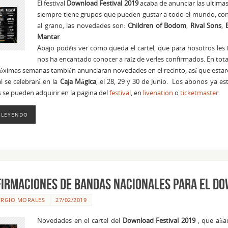
El festival
Download Festival 2019
acaba de anunciar las ultimas
siempre tiene grupos que pueden gustar a todo el mundo, co
al grano, las novedades son:
Children of Bodom
,
Rival Sons
,
Mantar
.
Abajo podéis ver como queda el cartel, que para nosotros le
nos ha encantado conocer a raíz de verles confirmados. En tot
róximas semanas también anunciaran novedades en el recinto, así que esta
al se celebrará en la
Caja
Mágica
, el 28, 29 y 30 de Junio. Los abonos ya es
 se pueden adquirir en la pagina del
festival
, en
livenation
o
ticketmaster
.
 LEYENDO
firmaciones de Bandas nacionales para el Do
ERGIO MORALES
27/02/2019
Novedades en el cartel del
Download Festival 2019
, que aña