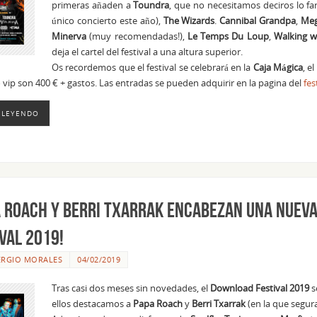
primeras añaden a
Toundra
, que no necesitamos deciros lo f
único concierto este año),
The Wizards
.
Cannibal Grandpa
,
Meg
Minerva
(muy recomendadas!),
Le Temps Du Loup
,
Walking w
deja el cartel del festival a una altura superior.
Os recordemos que el festival se celebrará en la
Caja
Mágica
, e
 vip son 400 € + gastos. Las entradas se pueden adquirir en la pagina del
fes
 LEYENDO
a Roach y Berri Txarrak encabezan una nuev
val 2019!
ERGIO MORALES
04/02/2019
Tras casi dos meses sin novedades, el
Download Festival 2019
s
ellos destacamos a
Papa Roach
y
Berri Txarrak
(en la que segura