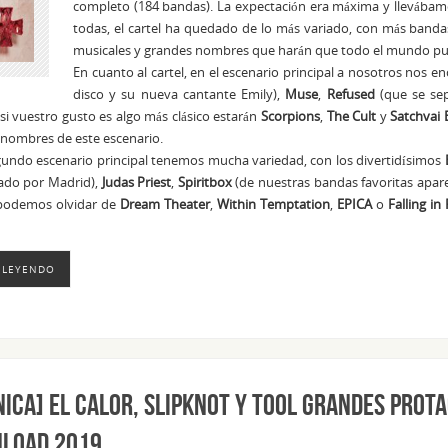
completo (184 bandas). La expectación era máxima y llevábam
todas, el cartel ha quedado de lo más variado, con más band
musicales y grandes nombres que harán que todo el mundo pue
En cuanto al cartel, en el escenario principal a nosotros nos 
disco y su nueva cantante Emily),
Muse
,
Refused
(que se se
i vuestro gusto es algo más clásico estarán
Scorpions
,
The Cult
y
Satchvai
nombres de este escenario.
gundo escenario principal tenemos mucha variedad, con los divertidísimos
ado por Madrid),
Judas Priest
,
Spiritbox
(de nuestras bandas favoritas apare
podemos olvidar de
Dream Theater
,
Within Temptation
,
EPICA
o
Falling in
 LEYENDO
ICA] El calor, Slipknot y Tool grandes prota
load 2019