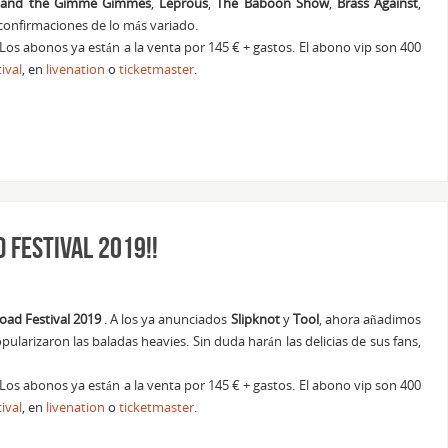
t and the Gimme Gimmes
,
Leprous
,
The Baboon Show
,
Brass Against
,
confirmaciones de lo más variado.
o. Los abonos ya están a la venta por 145 € + gastos. El abono vip son 400
tival
, en
livenation
o
ticketmaster
.
 Festival 2019!!
ad Festival 2019
. A los ya anunciados
Slipknot
y
Tool
, ahora añadimos
pularizaron las baladas heavies. Sin duda harán las delicias de sus fans,
o. Los abonos ya están a la venta por 145 € + gastos. El abono vip son 400
tival
, en
livenation
o
ticketmaster
.