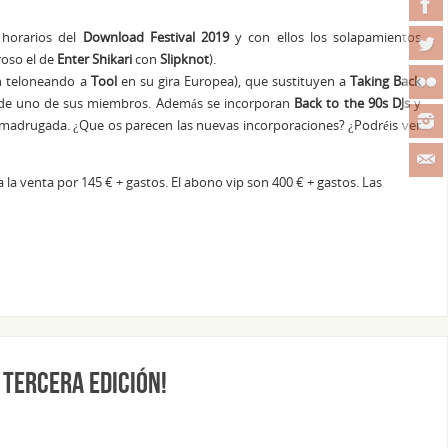
 horarios del
Download Festival 2019
y con ellos los solapamientos
roso el de
Enter Shikari
con
Slipknot
).
n teloneando a
Tool
en su gira Europea), que sustituyen a
Taking Back
ad de uno de sus miembros. Además se incorporan
Back to the 90s DJs
y
la madrugada. ¿Que os parecen las nuevas incorporaciones? ¿Podréis ver
 a la venta por 145 € + gastos. El abono vip son 400 € + gastos. Las
 tercera edición!