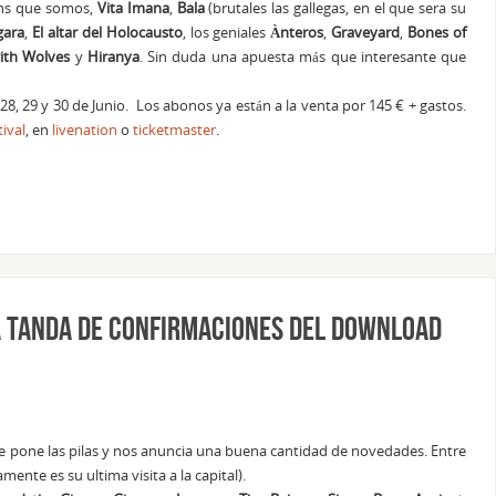
ans que somos,
Vita Imana
,
Bala
(brutales las gallegas, en el que sera su
ara
,
El altar del Holocausto
, los geniales
Ànteros
,
Graveyard
,
Bones of
ith Wolves
y
Hiranya
. Sin duda una apuesta más que interesante que
l 28, 29 y 30 de Junio. Los abonos ya están a la venta por 145 € + gastos.
tival
, en
livenation
o
ticketmaster
.
a tanda de confirmaciones del Download
e pone las pilas y nos anuncia una buena cantidad de novedades. Entre
mente es su ultima visita a la capital).