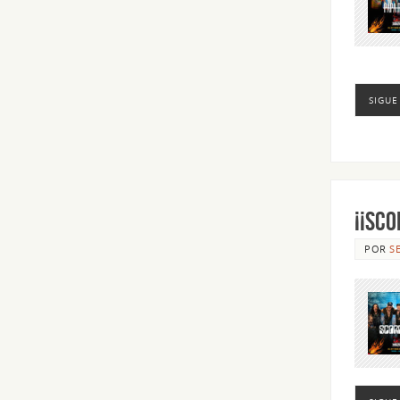
SIGUE
¡¡Sc
POR
S