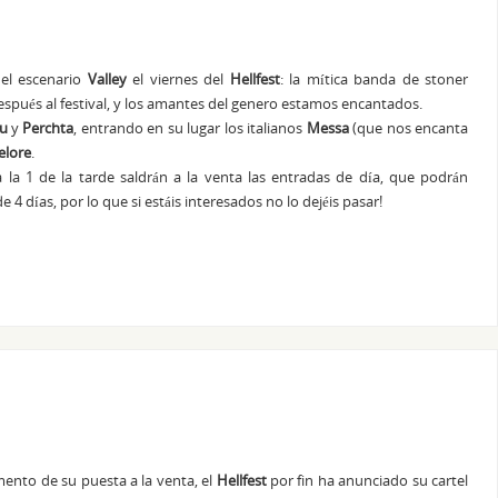
 el escenario
Valley
el viernes del
Hellfest
: la mítica banda de stoner
espués al festival, y los amantes del genero estamos encantados.
u
y
Perchta
, entrando en su lugar los italianos
Messa
(que nos encanta
elore
.
 la 1 de la tarde saldrán a la venta las entradas de día, que podrán
 días, por lo que si estáis interesados no lo dejéis pasar!
nto de su puesta a la venta, el
Hellfest
por fin ha anunciado su cartel