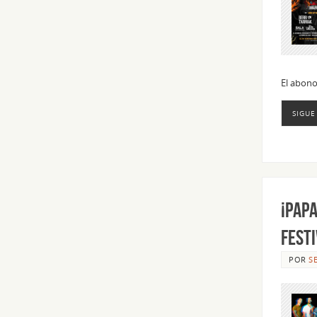
El abono
SIGUE
¡Pap
Festi
POR
S