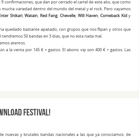
 9 confirmaciones, que dan por cerrado el cartel de este año, que como
n mucha variedad dentro del mundo del metal y el rock. Pero vayamos
Enter Shikari
,
Watain
,
Red Fang
,
Chevelle
,
Will Haven
,
Comeback Kid
y
s ha quedado bastante apañado, con grupos que nos flipan y otros que
al tendremos 50 bandas en 3 días, que no esta nada mal.
remos atentos.
tán a la venta por 145 € + gastos. El abono vip son 400 € + gastos. Las
wnload Festival!
de nuevas y brutales bandas nacionales a las que ya conocíamos: de