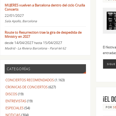
MUJERES vuelven a Barcelona dentro del ciclo Cruïlla
Concerts
22/01/2027
Sala Apollo, Barcelona
Route to Resurrection trae la gira de despedida de
Ministry en 2027
14/04/2027
15/04/2027
desde
hasta
El festiv
Madrid - La Riviera Barcelona - Paral-lel 62
entradas
SIGUE
CATEGORÍAS
CONCIERTOS RECOMENDADOS
(1.163)
CRÓNICAS DE CONCIERTOS
(627)
DISCOS
(19)
¡El D
ENTREVISTAS
(19)
POR
S
ESPECIALES
(54)
NOTICIAS
(304)