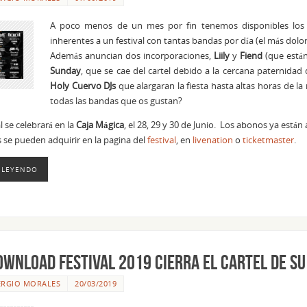
A poco menos de un mes por fin tenemos disponibles los
inherentes a un festival con tantas bandas por día (el más dolo
Además anuncian dos incorporaciones,
Liily
y
Fiend
(que está
Sunday
, que se cae del cartel debido a la cercana paternid
Holy Cuervo DJs
que alargaran la fiesta hasta altas horas de 
todas las bandas que os gustan?
al se celebrará en la
Caja
Mágica
, el 28, 29 y 30 de Junio. Los abonos ya están
 se pueden adquirir en la pagina del
festival
, en
livenation
o
ticketmaster
.
 LEYENDO
ownload Festival 2019 cierra el cartel de su
ERGIO MORALES
20/03/2019