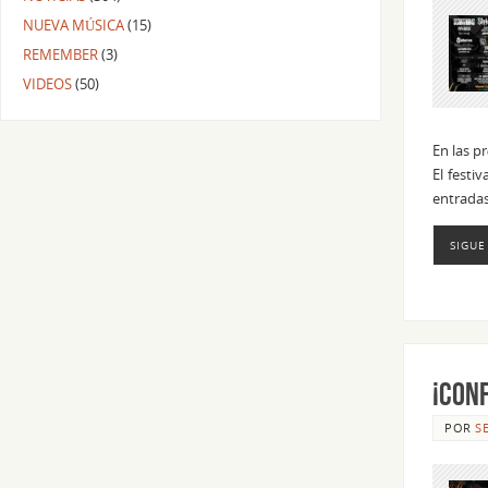
NUEVA MÚSICA
(15)
REMEMBER
(3)
VIDEOS
(50)
En las p
El festiv
entradas
SIGUE
¡Con
POR
S