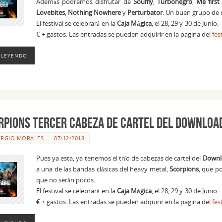
Además podremos disfrutar de
Soulfly
,
Turbonegro
,
Me firs
Lovebites
,
Nothing Nowhere
y
Perturbator
. Un buen grupo de 
El festival se celebrará en la
Caja
Mágica
, el 28, 29 y 30 de Juni
€ + gastos. Las entradas se pueden adquirir en la pagina del
fes
 LEYENDO
orpions tercer cabeza de cartel del Download
ERGIO MORALES
07/12/2018
Pues ya esta, ya tenemos el trío de cabezas de cartel del
Downlo
a una de las bandas clásicas del heavy metal,
Scorpions
, que po
que no serán pocos.
El festival se celebrará en la
Caja
Mágica
, el 28, 29 y 30 de Juni
€ + gastos. Las entradas se pueden adquirir en la pagina del
fes