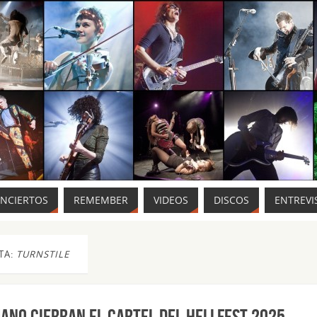
ONCIERTOS
REMEMBER
VIDEOS
DISCOS
ENTREVI
TA:
TURNSTILE
ano cierran el cartel del Hellfest 2025