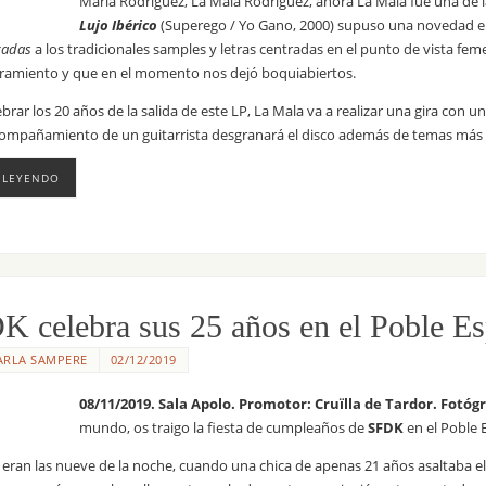
María Rodríguez, La Mala Rodríguez, ahora La Mala fue una de las
Lujo Ibérico
(Superego / Yo Gano, 2000) supuso una novedad en 
cadas
a los tradicionales samples y letras centradas en el punto de vista fem
amiento y que en el momento nos dejó boquiabiertos.
ebrar los 20 años de la salida de este LP, La Mala va a realizar una gira con 
ompañamiento de un guitarrista desgranará el disco además de temas más re
 LEYENDO
K celebra sus 25 años en el Poble E
ARLA SAMPERE
02/12/2019
08/11/2019. Sala Apolo. Promotor: Cruïlla de Tardor. Fotóg
mundo, os traigo la fiesta de cumpleaños de
SFDK
en el Poble 
 eran las nueve de la noche, cuando una chica de apenas 21 años asaltaba el