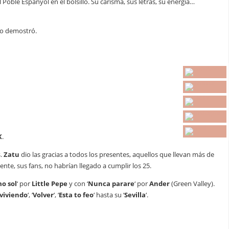
Poble Espanyol en el bolsillo. Su carisma, sus letras, su energía…
 lo demostró.
K
.
s.
Zatu
dio las gracias a todos los presentes, aquellos que llevan más de
nte, sus fans, no habrían llegado a cumplir los 25.
mo sol
‘ por
Little Pepe
y con ‘
Nunca parare
‘ por
Ander
(Green Valley).
viviendo
‘, ‘
Volver
‘, ‘
Esta to feo
‘ hasta su ‘
Sevilla
‘.