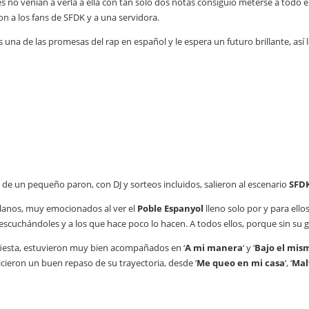
s no venían a verla a ella con tan solo dos notas consiguió meterse a todo el 
on a los fans de SFDK y a una servidora.
es una de las promesas del rap en español y le espera un futuro brillante, así
de un pequeño paron, con DJ y sorteos incluidos, salieron al escenario
SFD
llanos, muy emocionados al ver el
Poble Espanyol
lleno solo por y para ello
escuchándoles y a los que hace poco lo hacen. A todos ellos, porque sin su ge
fiesta, estuvieron muy bien acompañados en ‘
A mi manera
‘ y ‘
Bajo el mis
hicieron un buen repaso de su trayectoria, desde ‘
Me queo en mi casa
‘, ‘
Mal