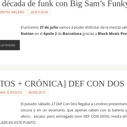
 década de funk con Big Sam’s Funky
ONTSE MELERO
25/07/2018
El próximo
27 de julio
vamos a poder disfrutar de la mezcla salv
Nation
en el
Apolo 2
de
Barcelona
gracias a
Black Music Pr
 LEYENDO
TOS + CRÓNICA] DEF CON DOS 
RAIS G ROUCO
06/06/2017
El pasado sábado 27 Def Con Dos llegaba a Londres presentando 
oscura y en un escenario, que apenas caben con la batería y
aforo… escaso, pero entregado (son DEF CON DOS!). Hasta ahor
 LEER EN ESTE PUNTO.