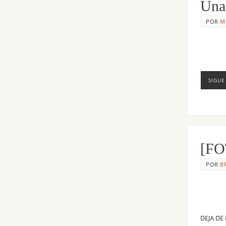
Una
POR
M
SIGUE
[FO
POR
B
DEJA DE