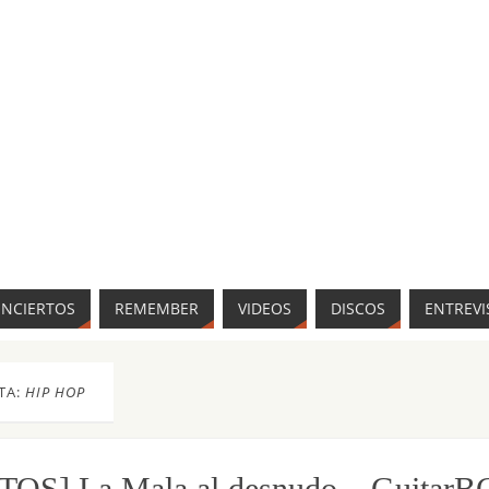
ONCIERTOS
REMEMBER
VIDEOS
DISCOS
ENTREVI
TA:
HIP HOP
TOS] La Mala al desnudo – Guitar