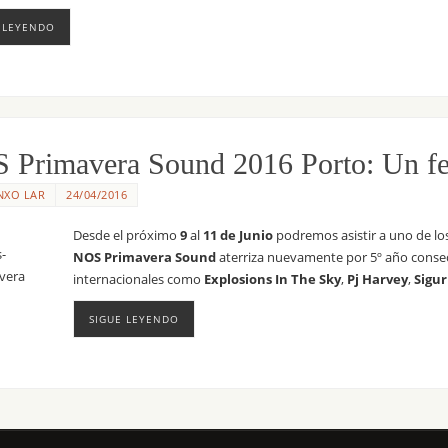
 LEYENDO
Primavera Sound 2016 Porto: Un festi
NXO LAR
24/04/2016
Desde el próximo
9
al
11 de Junio
podremos asistir a uno de los
NOS Primavera Sound
aterriza nuevamente por 5º año conse
internacionales como
Explosions In The Sky
,
Pj Harvey
,
Sigur
SIGUE LEYENDO