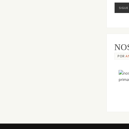
SIGUE
NOS 
POR
A