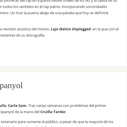
 pioneras del rap en Español desde finales de los 90, y la salida de su
todos los sentidos en el rap patrio, incorporando sonoridades
enino. Un tirar la puerta abajo de una patada que hoy se definiría
una revisión acústica del mismo,
Lujo Ibérico Unplugged
, en la que con el
cientes de su discografía.
spanyol
rafa: Carla Sam.
Tras varias semanas con problemas del primer
Espanyol de la mano del
Cruïlla Tardor
.
 escenario para comerse al público, a pesar de que la mayoría de los