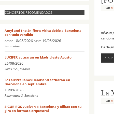
POR
M
CONCIERTOS RECOMENDADOS
Amyl and the Sniffers: visita doble a Barcelona
mise en 
con todo vendido
cancione
18/08/2026
19/08/2026
desde
hasta
Razzmatazz
Os dejam
LUCIFER actuaran en Madrid este Agosto
SIGUE
26/08/2026
Sala El Sol, Madrid
Los australianos Headsend actuarán en
Barcelona en septiembre
10/09/2026
La M
Razzmatazz 3 .Barcelona
POR
M
SIGUR ROS vuelven a Barcelona y Bilbao con su
gira en formato orquestral