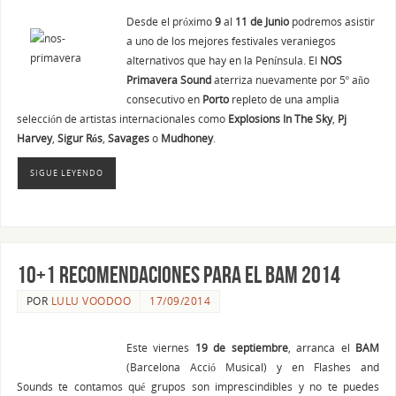
Desde el próximo
9
al
11 de Junio
podremos asistir
a uno de los mejores festivales veraniegos
alternativos que hay en la Península. El
NOS
Primavera Sound
aterriza nuevamente por 5º año
consecutivo en
Porto
repleto de una amplia
selección de artistas internacionales como
Explosions In The Sky
,
Pj
Harvey
,
Sigur Rós
,
Savages
o
Mudhoney
.
SIGUE LEYENDO
10+1 recomendaciones para el BAM 2014
POR
LULU VOODOO
17/09/2014
Este viernes
19 de septiembre
, arranca el
BAM
(Barcelona Acció Musical) y en Flashes and
Sounds te contamos qué grupos son imprescindibles y no te puedes