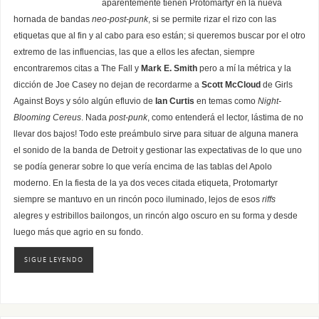
aparentemente tienen Protomartyr en la nueva
hornada de bandas
neo-post-punk
, si se permite rizar el rizo con las
etiquetas que al fin y al cabo para eso están; si queremos buscar por el otro
extremo de las influencias, las que a ellos les afectan, siempre
encontraremos citas a The Fall y
Mark E. Smith
pero a mí la métrica y la
dicción de Joe Casey no dejan de recordarme a
Scott McCloud
de Girls
Against Boys y sólo algún efluvio de
Ian Curtis
en temas como
Night-
Blooming Cereus
. Nada
post-punk
, como entenderá el lector, lástima de no
llevar dos bajos! Todo este preámbulo sirve para situar de alguna manera
el sonido de la banda de Detroit y gestionar las expectativas de lo que uno
se podía generar sobre lo que vería encima de las tablas del Apolo
moderno. En la fiesta de la ya dos veces citada etiqueta, Protomartyr
siempre se mantuvo en un rincón poco iluminado, lejos de esos
riffs
alegres y estribillos bailongos, un rincón algo oscuro en su forma y desde
luego más que agrio en su fondo.
SIGUE LEYENDO