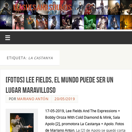
FLASHES AND SOUNDS
MÚSICA PARA LOS OJOS.
ETIQUETA:
LA CASTANYA
[FOTOS] Lee Fields, el mundo puede ser un
lugar maravilloso
POR
MARIANO ANTÓN
20/05/2019
17-05-2019, Lee Fields And The Expressions +
Bobby Oroza With Cold Diamond & Mink, Sala
Apolo [2], promotora La Castanya + Apolo. Fotos
de Mariano Antón.
La [2] de Apolo se quedó corta