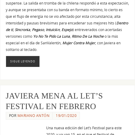
suspense. La salida en tromba de la chilena respondió a esta expectación,
y aunque se presentaba con su banda en formato mínimo, lo cierto es
que el flujo de energía no se vio afectado por esta circunstancia; alta
intensidad y pausas brevísimas para encadenar sus mejores hits (
Dentro
de ti
,
Sincronía
,
Pegaso
,
Intuición
,
Espejo
) entreverados con acertadas
versiones como
Yo No Te Pido La Luna
,
Ritmo De La Noche
o la más
especial en el día de SanValentín,
Mujer Contra Mujer
, con Javiera en
solitario al teclado.
SIGUE LEYENDO
JAVIERA MENA AL LET’S
FESTIVAL EN FEBRERO
POR
MARIANO ANTÓN
19/01/2020
Una nueva edición del Let’s Festival para este
2020, y ya van 15, en el que el festival de