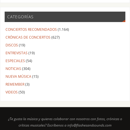
CATEGORÍAS
CONCIERTOS RECOMENDADOS
(1.164)
CRÓNICAS DE CONCIERTOS
(627)
DISCOS
(19)
ENTREVISTAS
(19)
ESPECIALES
(54)
NOTICIAS
(304)
NUEVA MÚSICA
(15)
REMEMBER
(3)
VIDEOS
(50)
¿Te gusta la música y quieres colaborar con nosotros con fotos, crónicas o
críticas musicales? Escríbenos a info@flashesandsounds.com