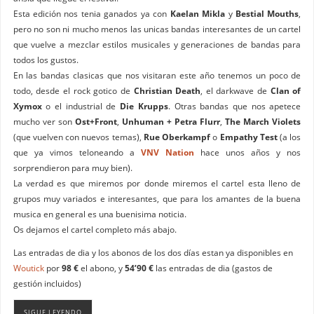
Esta edición nos tenia ganados ya con
Kaelan Mikla
y
Bestial Mouths
,
pero no son ni mucho menos las unicas bandas interesantes de un cartel
que vuelve a mezclar estilos musicales y generaciones de bandas para
todos los gustos.
En las bandas clasicas que nos visitaran este año tenemos un poco de
todo, desde el rock gotico de
Christian Death
, el darkwave de
Clan of
Xymox
o el industrial de
Die Krupps
. Otras bandas que nos apetece
mucho ver son
Ost+Front
,
Unhuman + Petra Flurr
,
The March Violets
(que vuelven con nuevos temas),
Rue Oberkampf
o
Empathy Test
(a los
que ya vimos teloneando a
VNV Nation
hace unos años y nos
sorprendieron para muy bien).
La verdad es que miremos por donde miremos el cartel esta lleno de
grupos muy variados e interesantes, que para los amantes de la buena
musica en general es una buenisima noticia.
Os dejamos el cartel completo más abajo.
Las entradas de dia y los abonos de los dos días estan ya disponibles en
Woutick
por
98 €
el abono, y
54’90 €
las entradas de dia (gastos de
gestión incluidos)
SIGUE LEYENDO