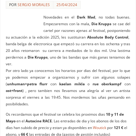
POR
SERGIO MORALES
25/04/2024
Novedades en el
Dark Mad
, no todas buenas.
Empezaremos con la mala,
Die Krupps
se cae del
cartel por razones ajenas al festival, postponiendo
su actuación a la edición 2025, les sustituiran
Absolute Body Control
,
banda belga de electronica que empezó su carrera en los ochenta y tras
20 años retomaron su carrera a mediados de lo dos mil. Una lastima
perdernos a
Die Krupps
, uno de las bandas que más ganas teniamos de
ver.
Por otro lado ya conocemos los horarios por dias del festival, por lo que
ya podemos empezar a organizarnos y sufrir con algunos solapes
(
unhuman+petra flurr
con
kaelan mikla
o
rue oberkampf
con
ost+front
) , pero tambien nos llevamos una alegría al ver un artista
sorpresa el viernes a las 19:45. Nos mordemos las uñas pensando en
posibilidades.
Os recordamos que el festival se celebra los proximos dias
10 y 11 de
Mayo
en el
Autocine RACE
. Las entradas de dia y los abonos de los dos
días han subido de precio y estan ya disponibles en
Woutick
por
121 €
el
abono, y
66 €
las entradas de dia (gastos de gestión incluidos)