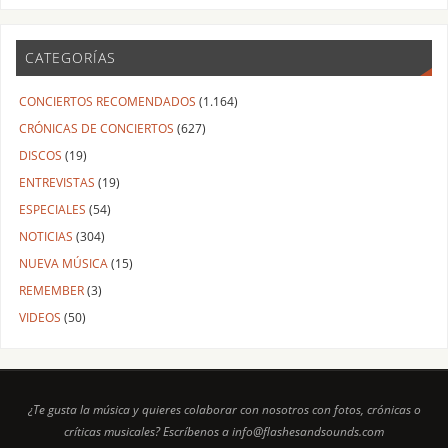
CATEGORÍAS
CONCIERTOS RECOMENDADOS
(1.164)
CRÓNICAS DE CONCIERTOS
(627)
DISCOS
(19)
ENTREVISTAS
(19)
ESPECIALES
(54)
NOTICIAS
(304)
NUEVA MÚSICA
(15)
REMEMBER
(3)
VIDEOS
(50)
¿Te gusta la música y quieres colaborar con nosotros con fotos, crónicas o
críticas musicales? Escríbenos a info@flashesandsounds.com