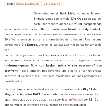
POR
SERGIO MORALES
25/04/2024
Novedades en el
Dark Mad
, no todas buenas.
Empezaremos con la mala,
Die Krupps
se cae del
cartel por razones ajenas al festival, postponiendo
su actuación a la edición 2025, les sustituiran
Absolute Body Control
,
banda belga de electronica que empezó su carrera en los ochenta y tras
20 años retomaron su carrera a mediados de lo dos mil. Una lastima
perdernos a
Die Krupps
, uno de las bandas que más ganas teniamos de
ver.
Por otro lado ya conocemos los horarios por dias del festival, por lo que
ya podemos empezar a organizarnos y sufrir con algunos solapes
(
unhuman+petra flurr
con
kaelan mikla
o
rue oberkampf
con
ost+front
) , pero tambien nos llevamos una alegría al ver un artista
sorpresa el viernes a las 19:45. Nos mordemos las uñas pensando en
posibilidades.
Os recordamos que el festival se celebra los proximos dias
10 y 11 de
Mayo
en el
Autocine RACE
. Las entradas de dia y los abonos de los dos
días han subido de precio y estan ya disponibles en
Woutick
por
121 €
el
abono, y
66 €
las entradas de dia (gastos de gestión incluidos)