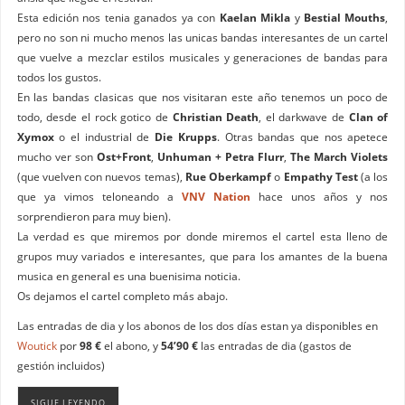
Esta edición nos tenia ganados ya con
Kaelan Mikla
y
Bestial Mouths
,
pero no son ni mucho menos las unicas bandas interesantes de un cartel
que vuelve a mezclar estilos musicales y generaciones de bandas para
todos los gustos.
En las bandas clasicas que nos visitaran este año tenemos un poco de
todo, desde el rock gotico de
Christian Death
, el darkwave de
Clan of
Xymox
o el industrial de
Die Krupps
. Otras bandas que nos apetece
mucho ver son
Ost+Front
,
Unhuman + Petra Flurr
,
The March Violets
(que vuelven con nuevos temas),
Rue Oberkampf
o
Empathy Test
(a los
que ya vimos teloneando a
VNV Nation
hace unos años y nos
sorprendieron para muy bien).
La verdad es que miremos por donde miremos el cartel esta lleno de
grupos muy variados e interesantes, que para los amantes de la buena
musica en general es una buenisima noticia.
Os dejamos el cartel completo más abajo.
Las entradas de dia y los abonos de los dos días estan ya disponibles en
Woutick
por
98 €
el abono, y
54’90 €
las entradas de dia (gastos de
gestión incluidos)
SIGUE LEYENDO