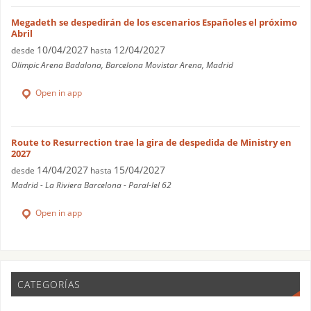
Megadeth se despedirán de los escenarios Españoles el próximo
Abril
10/04/2027
12/04/2027
desde
hasta
Olimpic Arena Badalona, Barcelona Movistar Arena, Madrid
Open in app
Route to Resurrection trae la gira de despedida de Ministry en
2027
14/04/2027
15/04/2027
desde
hasta
Madrid - La Riviera Barcelona - Paral-lel 62
Open in app
CATEGORÍAS