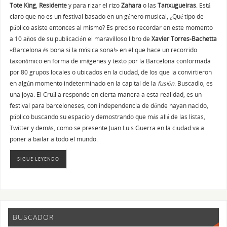
Tote King
,
Residente
y para rizar el rizo
Zahara
o las
Tanxugueiras
. Está
claro que no es un festival basado en un género musical, ¿Qué tipo de
público asiste entonces al mismo? Es preciso recordar en este momento
a 10 años de su publicación el maravilloso libro de
Xavier Torres-Bachetta
«Barcelona és bona si la música sona!» en el que hace un recorrido
taxonómico en forma de imágenes y texto por la Barcelona conformada
por 80 grupos locales o ubicados en la ciudad, de los que la convirtieron
en algún momento indeterminado en la capital de la
fusión
. Buscadlo, es
una joya. El Cruïlla responde en cierta manera a esta realidad, es un
festival para barceloneses, con independencia de dónde hayan nacido,
público buscando su espacio y demostrando que más allá de las listas,
Twitter y demás, como se presente Juan Luis Guerra en la ciudad va a
poner a bailar a todo el mundo.
SIGUE LEYENDO
BUSCADOR