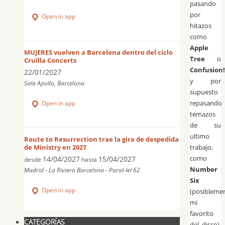
pasando
por
Open in app
hitazos
como
Apple
MUJERES vuelven a Barcelona dentro del ciclo
Tree
o
Cruïlla Concerts
Confusion!
22/01/2027
y por
Sala Apollo, Barcelona
supuesto
repasando
Open in app
temazos
de su
ultimo
Route to Resurrection trae la gira de despedida
trabajo,
de Ministry en 2027
como
14/04/2027
15/04/2027
desde
hasta
Number
Madrid - La Riviera Barcelona - Paral-lel 62
Six
Open in app
(posibleme
mi
favorito
CATEGORÍAS
del disco),