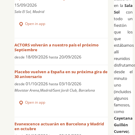
15/09/2026
en la
Sala
Sala El Sol, Madrid
Sol
con
todo un
Open in app
fiestón
que los
que
ACTORS volverán a nuestro país el próximo
estábamos
Septiembre
allí
18/09/2026
20/09/2026
desde
hasta
reunidos
disfrutamo
desde el
Placebo vuelven a España en su próxima gira de
30 aniversario
minuto
01/10/2026
03/10/2026
desde
hasta
uno
Movistar Arena,Madrid/Sant Jordi Club, Barcelona
(incluidos
algunos
Open in app
famosos,
como
Cayetana
Evanescence actuarán en Barcelona y Madrid
Guillén
en octubre
Cuervo
).