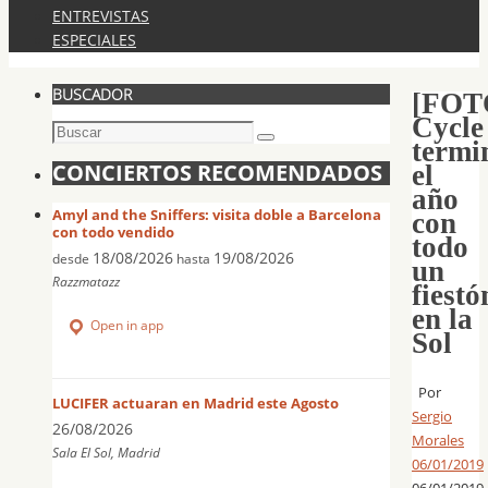
ENTREVISTAS
ESPECIALES
BUSCADOR
[FOT
Cycle
Buscar:
termi
Buscar
CONCIERTOS RECOMENDADOS
el
año
Amyl and the Sniffers: visita doble a Barcelona
con
con todo vendido
todo
18/08/2026
19/08/2026
desde
hasta
un
Razzmatazz
fiestó
en la
Open in app
Sol
Por
LUCIFER actuaran en Madrid este Agosto
Sergio
26/08/2026
Morales
Sala El Sol, Madrid
06/01/2019
06/01/2019