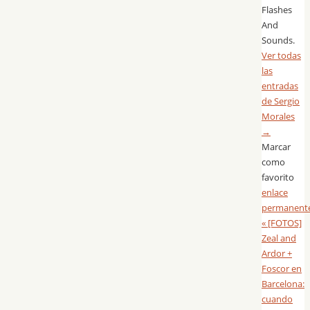
Flashes
And
Sounds.
Ver todas
las
entradas
de Sergio
Morales
→
Marcar
como
favorito
enlace
permanent
«
[FOTOS]
Zeal and
Ardor +
Foscor en
Barcelona:
cuando