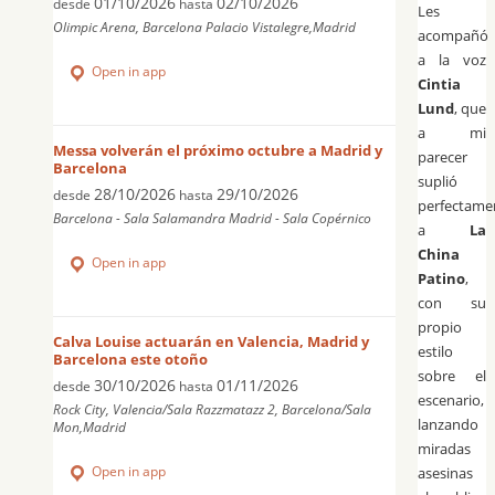
01/10/2026
02/10/2026
desde
hasta
Les
Olimpic Arena, Barcelona Palacio Vistalegre,Madrid
acompañó
a la voz
Open in app
Cintia
Lund
, que
a mi
Messa volverán el próximo octubre a Madrid y
parecer
Barcelona
suplió
28/10/2026
29/10/2026
desde
hasta
perfectame
Barcelona - Sala Salamandra Madrid - Sala Copérnico
a
La
China
Open in app
Patino
,
con su
propio
Calva Louise actuarán en Valencia, Madrid y
estilo
Barcelona este otoño
sobre el
30/10/2026
01/11/2026
desde
hasta
escenario,
Rock City, Valencia/Sala Razzmatazz 2, Barcelona/Sala
lanzando
Mon,Madrid
miradas
Open in app
asesinas