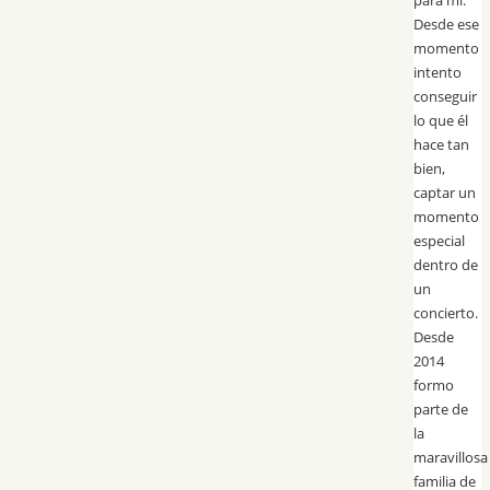
para mi.
Desde ese
momento
intento
conseguir
lo que él
hace tan
bien,
captar un
momento
especial
dentro de
un
concierto.
Desde
2014
formo
parte de
la
maravillosa
familia de