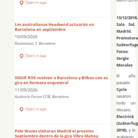
Open in app
13/12/2018,
Sala Sol,
Los australianos Headsend actuarán en
Barcelona en septiembre
Madrid.
10/09/2026
Promotora
Razzmatazz 3 .Barcelona
Subterfuge
Fotos:
Open in app
Sergio
Morales
El año
SIGUR ROS vuelven a Barcelona y Bilbao con su
gira en formato orquestral
pasado
Cycle
11/09/2026
sacaron
Auditorio Forum CCIB, Barcelona
todo un
Open in app
discazo,
Electrick
(Subterfug
2018),
y lo
Pale Waves visitaran Madrid el proximo
Septiembre dentro de la gira Vibra Mahou
acabaron