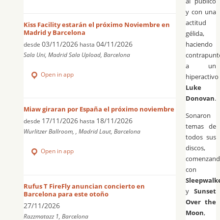
al publico
y con una
actitud
Kiss Facility estarán el próximo Noviembre en
Madrid y Barcelona
gélida,
03/11/2026
04/11/2026
haciendo
desde
hasta
Sala Uni, Madrid Sala Upload, Barcelona
contrapunt
a un
Open in app
hiperactivo
Luke
Donovan
.
Miaw giraran por España el próximo noviembre
Sonaron
17/11/2026
18/11/2026
desde
hasta
temas de
Wurlitzer Ballroom, , Madrid Laut, Barcelona
todos sus
discos,
Open in app
comenzan
con
Sleepwalk
Rufus T FireFly anuncian concierto en
y
Sunset
Barcelona para este otoño
Over the
27/11/2026
Moon
,
Razzmatazz 1, Barcelona