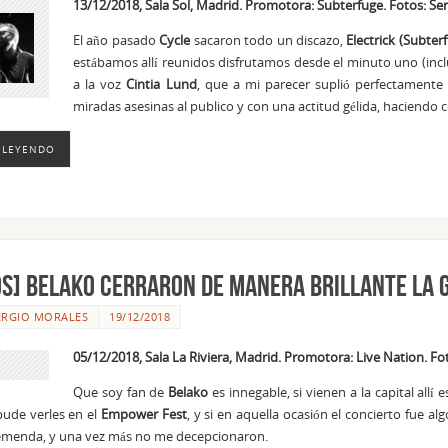
13/12/2018, Sala Sol, Madrid. Promotora: Subterfuge. Fotos: Se
El año pasado
Cycle
sacaron todo un discazo,
Electrick (Subter
estábamos allí reunidos disfrutamos desde el minuto uno (in
a la voz
Cintia Lund
, que a mi parecer suplió perfectamente
miradas asesinas al publico y con una actitud gélida, haciendo
 LEYENDO
OS] Belako cerraron de manera brillante la g
ERGIO MORALES
19/12/2018
05/12/2018, Sala La Riviera, Madrid. Promotora: Live Nation. Fo
Que soy fan de
Belako
es innegable, si vienen a la capital al
ude verles en el
Empower Fest
, y si en aquella ocasión el concierto fue a
remenda, y una vez más no me decepcionaron.