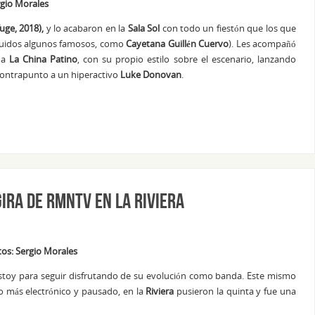
rgio Morales
fuge, 2018),
y lo acabaron en la
Sala Sol
con todo un fiestón que los que
cluidos algunos famosos, como
Cayetana Guillén Cuervo
). Les acompañó
 a
La China Patino
, con su propio estilo sobre el escenario, lanzando
 contrapunto a un hiperactivo
Luke Donovan
.
ira de RMNTV en La Riviera
tos: Sergio Morales
lí estoy para seguir disfrutando de su evolución como banda. Este mismo
lgo más electrónico y pausado, en la
Riviera
pusieron la quinta y fue una