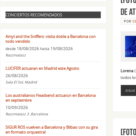
de a
CONCIERTOS RECOMENDADOS
POR
S
Amyl and the Sniffers: visita doble a Barcelona con
todo vendido
18/08/2026
19/08/2026
desde
hasta
Razzmatazz
LUCIFER actuaran en Madrid este Agosto
Lorena
(
26/08/2026
todos lo
Sala El Sol, Madrid
SIGUE
Los australianos Headsend actuarán en Barcelona
en septiembre
10/09/2026
Razzmatazz 3 .Barcelona
SIGUR ROS vuelven a Barcelona y Bilbao con su gira
[FOT
en formato orquestral