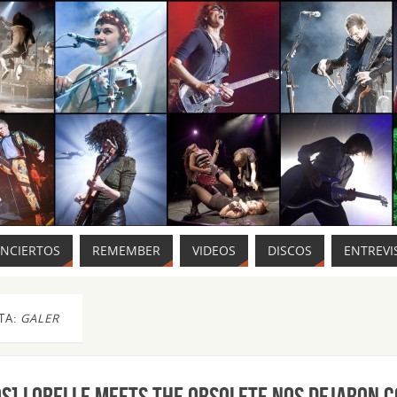
ONCIERTOS
REMEMBER
VIDEOS
DISCOS
ENTREVI
TA:
GALER
S] Lorelle Meets The Obsolete nos dejaron co