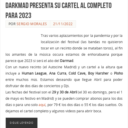
Darkmad presenta su cartel al completo
para 2023
POR
SERGIO MORALES
21/11/2022
Tras varios aplazamientos por la pandemia y por la
localización del festival (las bandas no quisieron
tocar en un recinto donde se mataban toros), al fin
los amantes de la música oscura estamos de enhorabuena porque
parece que 2023 si será el año del
Darmad
.
Con un nuevo recinto (el Autocine Madrid) y un cartel a la altura que
incluye a
Human League
,
Ana Curra
,
Cold Cave, Boy Harsher
o
Ploho
entre muchos más. Estamos deseando que llegue Abril para poder
disfrutar de dos días de conciertos y DJs.
Las fechas del festival son el
29 y 30 de Abril
(el 30 es domingo, pero el 1
de mayo es festivo en Madrid) y se pueden comprar abonos para los dos
días o para uno solo
aquí
, por 79 € los dos días o 55 € los días sueltos. Os
dejamos el cartel completo y algunos videos para abrir boca.
SIGUE LEYENDO