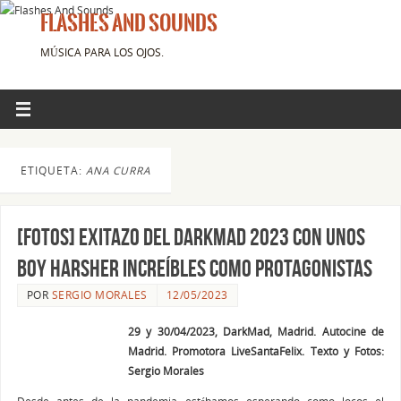
FLASHES AND SOUNDS
MÚSICA PARA LOS OJOS.
ETIQUETA:
ANA CURRA
[FOTOS] Exitazo del DarkMad 2023 con unos
Boy Harsher increíbles como protagonistas
POR
SERGIO MORALES
12/05/2023
29 y 30/04/2023, DarkMad, Madrid. Autocine de
Madrid. Promotora LiveSantaFelix. Texto y Fotos:
Sergio Morales
Desde antes de la pandemia estábamos esperando como locos el