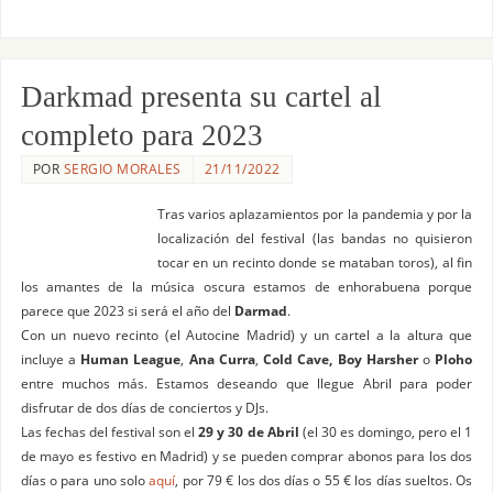
Darkmad presenta su cartel al
completo para 2023
POR
SERGIO MORALES
21/11/2022
Tras varios aplazamientos por la pandemia y por la
localización del festival (las bandas no quisieron
tocar en un recinto donde se mataban toros), al fin
los amantes de la música oscura estamos de enhorabuena porque
parece que 2023 si será el año del
Darmad
.
Con un nuevo recinto (el Autocine Madrid) y un cartel a la altura que
incluye a
Human League
,
Ana Curra
,
Cold Cave, Boy Harsher
o
Ploho
entre muchos más. Estamos deseando que llegue Abril para poder
disfrutar de dos días de conciertos y DJs.
Las fechas del festival son el
29 y 30 de Abril
(el 30 es domingo, pero el 1
de mayo es festivo en Madrid) y se pueden comprar abonos para los dos
días o para uno solo
aquí
, por 79 € los dos días o 55 € los días sueltos. Os