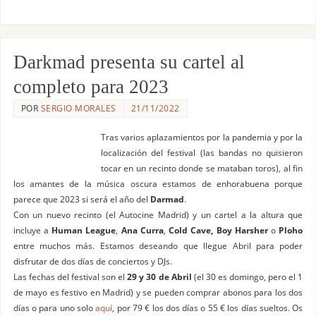
Darkmad presenta su cartel al
completo para 2023
POR
SERGIO MORALES
21/11/2022
Tras varios aplazamientos por la pandemia y por la
localización del festival (las bandas no quisieron
tocar en un recinto donde se mataban toros), al fin
los amantes de la música oscura estamos de enhorabuena porque
parece que 2023 si será el año del
Darmad
.
Con un nuevo recinto (el Autocine Madrid) y un cartel a la altura que
incluye a
Human League
,
Ana Curra
,
Cold Cave, Boy Harsher
o
Ploho
entre muchos más. Estamos deseando que llegue Abril para poder
disfrutar de dos días de conciertos y DJs.
Las fechas del festival son el
29 y 30 de Abril
(el 30 es domingo, pero el 1
de mayo es festivo en Madrid) y se pueden comprar abonos para los dos
días o para uno solo
aquí
, por 79 € los dos días o 55 € los días sueltos. Os