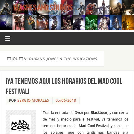
FLASHES AND SOUNDS
MÚSICA PARA LOS OJOS.
ETIQUETA:
DURAND JONES & THE INDICATIONS
¡Ya tenemos aqui los horarios del Mad Cool
Festival!
POR
SERGIO MORALES
05/06/2018
Tras la entrada de
Dvsn
por
Blackbear
, y con cerca
de mes y medio para el festival, ya tenemos los
temidos horarios del
Mad Cool Festival
, y con ellos
los solapes, que con tantísimas bandas era