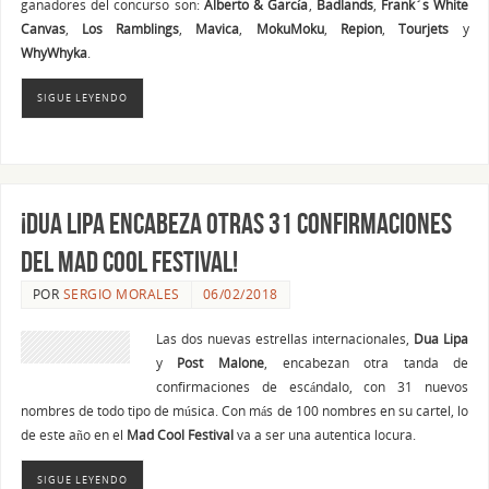
ganadores del concurso son:
Alberto & García
,
Badlands
,
Frank´s White
Canvas
,
Los Ramblings
,
Mavica
,
MokuMoku
,
Repion
,
Tourjets
y
WhyWhyka
.
SIGUE LEYENDO
¡Dua Lipa encabeza otras 31 confirmaciones
del Mad Cool Festival!
POR
SERGIO MORALES
06/02/2018
Las dos nuevas estrellas internacionales,
Dua Lipa
y
Post Malone
, encabezan otra tanda de
confirmaciones de escándalo, con 31 nuevos
nombres de todo tipo de música. Con más de 100 nombres en su cartel, lo
de este año en el
Mad Cool Festival
va a ser una autentica locura.
SIGUE LEYENDO