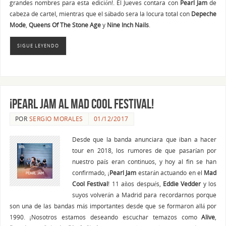
grandes nombres para esta edición!. El Jueves contara con
Pearl Jam
de
cabeza de cartel, mientras que el sábado sera la locura total con
Depeche
Mode
,
Queens Of The Stone Age
y
Nine Inch Nails
.
SIGUE LEYENDO
¡Pearl Jam al Mad Cool Festival!
POR
SERGIO MORALES
01/12/2017
Desde que la banda anunciara que iban a hacer
tour en 2018, los rumores de que pasarían por
nuestro país eran continuos, y hoy al fin se han
confirmado, ¡
Pearl Jam
estarán actuando en el
Mad
Cool Festival
! 11 años después,
Eddie Vedder
y los
suyos volverán a Madrid para recordarnos porque
son una de las bandas más importantes desde que se formaron allá por
1990. ¡Nosotros estamos deseando escuchar temazos como
Alive
,