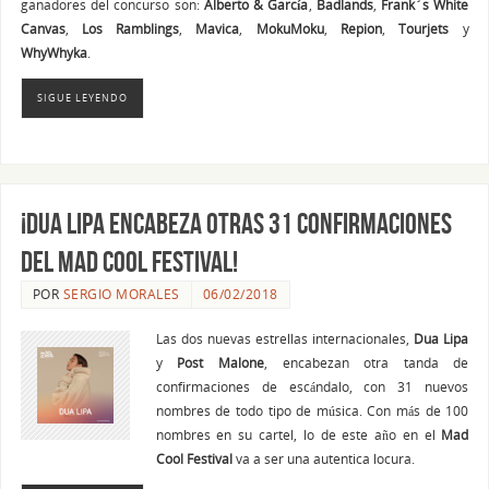
ganadores del concurso son:
Alberto & García
,
Badlands
,
Frank´s White
Canvas
,
Los Ramblings
,
Mavica
,
MokuMoku
,
Repion
,
Tourjets
y
WhyWhyka
.
SIGUE LEYENDO
¡Dua Lipa encabeza otras 31 confirmaciones
del Mad Cool Festival!
POR
SERGIO MORALES
06/02/2018
Las dos nuevas estrellas internacionales,
Dua Lipa
y
Post Malone
, encabezan otra tanda de
confirmaciones de escándalo, con 31 nuevos
nombres de todo tipo de música. Con más de 100
nombres en su cartel, lo de este año en el
Mad
Cool Festival
va a ser una autentica locura.