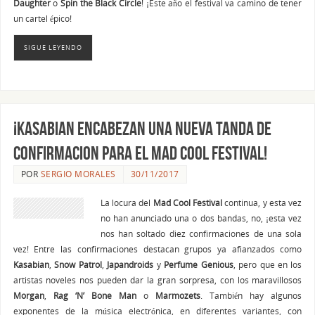
Daughter
o
Spin the Black Circle
! ¡Este año el festival va camino de tener
un cartel épico!
SIGUE LEYENDO
¡Kasabian encabezan una nueva tanda de
confirmacion para el Mad Cool Festival!
POR
SERGIO MORALES
30/11/2017
La locura del
Mad Cool Festival
continua, y esta vez
no han anunciado una o dos bandas, no, ¡esta vez
nos han soltado diez confirmaciones de una sola
vez! Entre las confirmaciones destacan grupos ya afianzados como
Kasabian
,
Snow Patrol
,
Japandroids
y
Perfume Genious
, pero que en los
artistas noveles nos pueden dar la gran sorpresa, con los maravillosos
Morgan
,
Rag ‘N’ Bone Man
o
Marmozets
. También hay algunos
exponentes de la música electrónica, en diferentes variantes, con