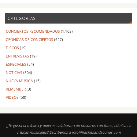
CATEGORÍAS
CONCIERTOS RECOMENDADOS
(1.163)
CRÓNICAS DE CONCIERTOS
(627)
DISCOS
(19)
ENTREVISTAS
(19)
ESPECIALES
(54)
NOTICIAS
(304)
NUEVA MÚSICA
(15)
REMEMBER
(3)
VIDEOS
(50)
¿Te gusta la música y quieres colaborar con nosotros con fotos, crónicas o
críticas musicales? Escríbenos a info@flashesandsounds.com