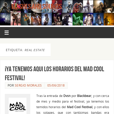
FLASHES AND SOUNDS
MÚSICA PARA LOS OJOS.
ETIQUETA:
REAL ESTATE
¡Ya tenemos aqui los horarios del Mad Cool
Festival!
POR
SERGIO MORALES
05/06/2018
Tras la entrada de
Dvsn
por
Blackbear
, y con cerca
de mes y medio para el festival, ya tenemos los
temidos horarios del
Mad Cool Festival
, y con ellos
los solapes, que con tantísimas bandas era