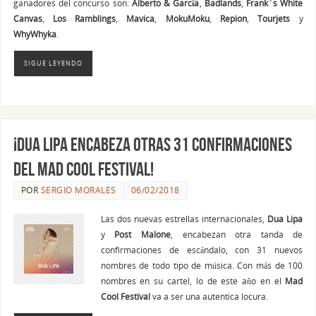
ganadores del concurso son:
Alberto & García
,
Badlands
,
Frank´s White
Canvas
,
Los Ramblings
,
Mavica
,
MokuMoku
,
Repion
,
Tourjets
y
WhyWhyka
.
SIGUE LEYENDO
¡Dua Lipa encabeza otras 31 confirmaciones
del Mad Cool Festival!
POR
SERGIO MORALES
06/02/2018
Las dos nuevas estrellas internacionales,
Dua Lipa
y
Post Malone
, encabezan otra tanda de
confirmaciones de escándalo, con 31 nuevos
nombres de todo tipo de música. Con más de 100
nombres en su cartel, lo de este año en el
Mad
Cool Festival
va a ser una autentica locura.