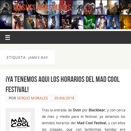
FLASHES AND SOUNDS
MÚSICA PARA LOS OJOS.
ETIQUETA:
JAMES BAY
¡Ya tenemos aqui los horarios del Mad Cool
Festival!
POR
SERGIO MORALES
05/06/2018
Tras la entrada de
Dvsn
por
Blackbear
, y con cerca
de mes y medio para el festival, ya tenemos los
temidos horarios del
Mad Cool Festival
, y con ellos
los solapes, que con tantísimas bandas era