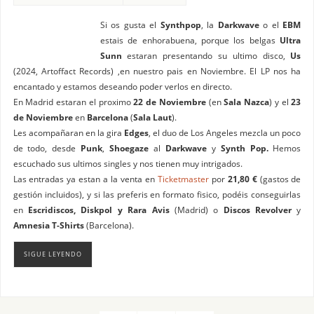
Si os gusta el
Synthpop
, la
Darkwave
o el
EBM
estais de enhorabuena, porque los belgas
Ultra
Sunn
estaran presentando su ultimo disco,
Us
(2024, Artoffact Records) ,en nuestro pais en Noviembre. El LP nos ha
encantado y estamos deseando poder verlos en directo.
En Madrid estaran el proximo
22 de Noviembre
(en
Sala Nazca
) y el
23
de Noviembre
en
Barcelona
(
Sala Laut
).
Les acompañaran en la gira
Edges
, el duo de Los Angeles mezcla un poco
de todo, desde
Punk
,
Shoegaze
al
Darkwave
y
Synth Pop.
Hemos
escuchado sus ultimos singles y nos tienen muy intrigados.
Las entradas ya estan a la venta en
Ticketmaster
por
21,80 €
(gastos de
gestión incluidos), y si las preferis en formato fisico, podéis conseguirlas
en
Escridiscos, Diskpol y Rara Avis
(Madrid) o
Discos Revolver
y
Amnesia T-Shirts
(Barcelona).
SIGUE LEYENDO