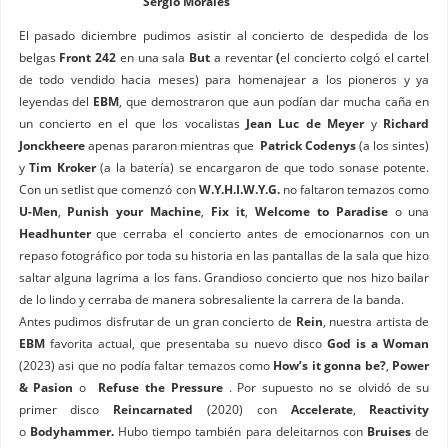
Sergio Morales
El pasado diciembre pudimos asistir al concierto de despedida de los
belgas
Front 242
en una sala
But
a reventar
(
el concierto colgó el cartel
de todo vendido hacia meses) para homenajear a los pioneros y ya
leyendas del
EBM
, que demostraron que aun podían dar mucha caña en
un concierto en el que los vocalistas
Jean Luc de Meyer
y
Richard
Jonckheere
apenas pararon mientras que
Patrick Codenys
(a los sintes)
y
Tim Kroker
(a la batería) se encargaron de que todo sonase potente.
Con un setlist que comenzó con
W.Y.H.I.W.Y.G.
no faltaron temazos como
U-Men
,
Punish your Machine
,
Fix it
,
Welcome to Paradise
o una
Headhunter
que cerraba el concierto antes de emocionarnos con un
repaso fotográfico por toda su historia en las pantallas de la sala que hizo
saltar alguna lagrima a los fans. Grandioso concierto que nos hizo bailar
de lo lindo y cerraba de manera sobresaliente la carrera de la banda.
Antes pudimos disfrutar de un gran concierto de
Rein
, nuestra artista de
EBM
favorita actual, que presentaba su nuevo disco
God is a Woman
(2023) asi que no podía faltar temazos como
How’s it gonna be?
,
Power
& Pasion
o
Refuse the Pressure
. Por supuesto no se olvidó de su
primer disco
Reincarnated
(2020) con
Accelerate
,
Reactivity
o
Bodyhammer.
Hubo tiempo también para deleitarnos con
Bruises
de