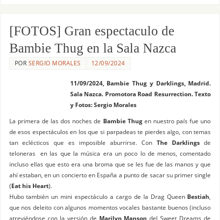
[FOTOS] Gran espectaculo de
Bambie Thug en la Sala Nazca
POR
SERGIO MORALES
12/09/2024
11/09/2024, Bambie Thug y Darklings, Madrid.
Sala Nazca. Promotora Road Resurrection. Texto
y Fotos: Sergio Morales
La primera de las dos noches de
Bambie Thug
en nuestro país fue uno
de esos espectáculos en los que si parpadeas te pierdes algo, con temas
tan eclécticos que es imposible aburrirse. Con
The Darklings
de
teloneras en las que la música era un poco lo de menos, comentado
incluso ellas que esto era una broma que se les fue de las manos y que
ahí estaban, en un concierto en España a punto de sacar su primer single
(
Eat his Heart
).
Hubo también un mini espectáculo a cargo de la Drag Queen
Bestiah
,
que nos deleito con algunos momentos vocales bastante buenos (incluso
atreviéndose con la versión de
Marilyn Manson
del Sweet Dreams de