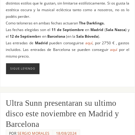
distintos estilos que le gustan, sin limitarse estilísticamente. Si os gusta la
estética oscura y la musical ecléctica tanto como a nosotros, no os lo
podéis perder.
Como teloneras en ambas fechas actuaran
The Darklings.
Las fechas elegidas son el
11 de Septiembre
en
Madrid
(
Sala Nazca
) y
el
12 de Septiembr
e en
Barcelona
(en la
Sala Bóveda
).
Las entradas de
Madrid
pueden conseguirse
aquí
, por 27’50 € , gastos
incluidos. Las entradas de Barcelona se pueden conseguir
aquí
por el
mismo precio.
SIGUE LEYENDO
Ultra Sunn presentaran su ultimo
disco este noviembre en Madrid y
Barcelona
POR
SERGIO MORALES
18/08/2024