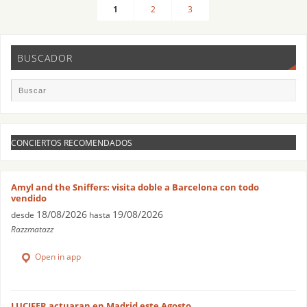
1
2
3
BUSCADOR
CONCIERTOS RECOMENDADOS
Amyl and the Sniffers: visita doble a Barcelona con todo
vendido
18/08/2026
19/08/2026
desde
hasta
Razzmatazz
Open in app
LUCIFER actuaran en Madrid este Agosto