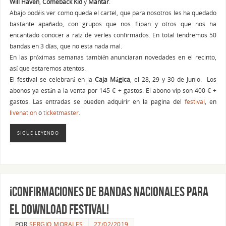
Will Haven
,
Comeback Kid
y
Mantar
.
Abajo podéis ver como queda el cartel, que para nosotros les ha quedado
bastante apañado, con grupos que nos flipan y otros que nos ha
encantado conocer a raíz de verles confirmados. En total tendremos 50
bandas en 3 días, que no esta nada mal.
En las próximas semanas también anunciaran novedades en el recinto,
así que estaremos atentos.
El festival se celebrará en la
Caja
Mágica
, el 28, 29 y 30 de Junio. Los
abonos ya están a la venta por 145 € + gastos. El abono vip son 400 € +
gastos. Las entradas se pueden adquirir en la pagina del
festival
, en
livenation
o
ticketmaster
.
SIGUE LEYENDO
¡Confirmaciones de Bandas nacionales para
el Download Festival!
POR
SERGIO MORALES
27/02/2019