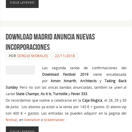
SIGUE LEYENDO
Download Madrid anuncia nuevas
incorporaciones
POR
SERGIO MORALES
22/11/2018
Las segunda tanda de confirmaciones del
Download Festival 2019
viene encabezada
por
Amon Amarth
,
Architects
y
Taking Back
Sunday
. Pero no son las únicas bandas anunciadas, también se unen al
cartel
State Champs
,
As It Is
,
Turnstile
y
Fever 333
.
Os recordamos que vuelve a celebrarse en la
Caja
Mágica
, el 28, 29 y 30
de Junio. Los abonos ya están a la venta por 145 € + gastos. El abono vip
son 400 € + gastos. Las entradas se pueden adquirir en la pagina del
festival
, en
livenation
o
ticketmaster
.
SIGUE LEYENDO