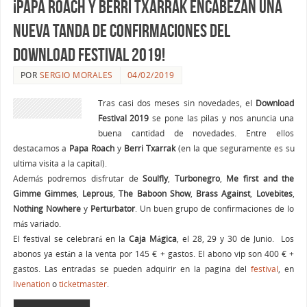
¡Papa Roach y Berri Txarrak encabezan una
nueva tanda de confirmaciones del
Download Festival 2019!
POR
SERGIO MORALES
04/02/2019
Tras casi dos meses sin novedades, el
Download
Festival 2019
se pone las pilas y nos anuncia una
buena cantidad de novedades. Entre ellos
destacamos a
Papa Roach
y
Berri Txarrak
(en la que seguramente es su
ultima visita a la capital).
Además podremos disfrutar de
Soulfly
,
Turbonegro
,
Me first and the
Gimme Gimmes
,
Leprous
,
The Baboon Show
,
Brass Against
,
Lovebites
,
Nothing Nowhere
y
Perturbator
. Un buen grupo de confirmaciones de lo
más variado.
El festival se celebrará en la
Caja
Mágica
, el 28, 29 y 30 de Junio. Los
abonos ya están a la venta por 145 € + gastos. El abono vip son 400 € +
gastos. Las entradas se pueden adquirir en la pagina del
festival
, en
livenation
o
ticketmaster
.