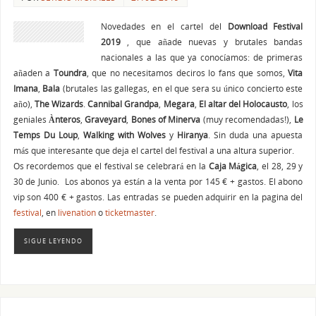
Novedades en el cartel del
Download Festival
2019
, que añade nuevas y brutales bandas
nacionales a las que ya conocíamos: de primeras
añaden a
Toundra
, que no necesitamos deciros lo fans que somos,
Vita
Imana
,
Bala
(brutales las gallegas, en el que sera su único concierto este
año),
The Wizards
.
Cannibal Grandpa
,
Megara
,
El altar del Holocausto
, los
geniales
Ànteros
,
Graveyard
,
Bones of Minerva
(muy recomendadas!),
Le
Temps Du Loup
,
Walking with Wolves
y
Hiranya
. Sin duda una apuesta
más que interesante que deja el cartel del festival a una altura superior.
Os recordemos que el festival se celebrará en la
Caja
Mágica
, el 28, 29 y
30 de Junio. Los abonos ya están a la venta por 145 € + gastos. El abono
vip son 400 € + gastos. Las entradas se pueden adquirir en la pagina del
festival
, en
livenation
o
ticketmaster
.
SIGUE LEYENDO