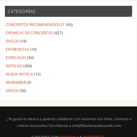
CATEGORÍAS
CONCIERTOS RECOMENDADOS
(1.163)
CRÓNICAS DE CONCIERTOS
(627)
DISCOS
(19)
ENTREVISTAS
(19)
ESPECIALES
(54)
NOTICIAS
(304)
NUEVA MÚSICA
(15)
REMEMBER
(3)
VIDEOS
(50)
¿Te gusta la música y quieres colaborar con nosotros con fotos, crónicas o
críticas musicales? Escríbenos a info@flashesandsounds.com