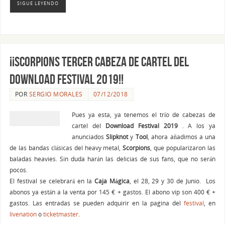
SIGUE LEYENDO
¡¡Scorpions tercer cabeza de cartel del
Download Festival 2019!!
POR
SERGIO MORALES
07/12/2018
Pues ya esta, ya tenemos el trío de cabezas de
cartel del
Download Festival 2019
. A los ya
anunciados
Slipknot
y
Tool
, ahora añadimos a una
de las bandas clásicas del heavy metal,
Scorpions
, que popularizaron las
baladas heavies. Sin duda harán las delicias de sus fans, que no serán
pocos.
El festival se celebrará en la
Caja
Mágica
, el 28, 29 y 30 de Junio. Los
abonos ya están a la venta por 145 € + gastos. El abono vip son 400 € +
gastos. Las entradas se pueden adquirir en la pagina del
festival
, en
livenation
o
ticketmaster
.