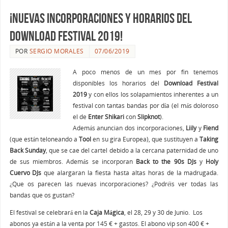
¡Nuevas Incorporaciones y horarios del
Download Festival 2019!
POR
SERGIO MORALES
07/06/2019
A poco menos de un mes por fin tenemos
disponibles los horarios del
Download Festival
2019
y con ellos los solapamientos inherentes a un
festival con tantas bandas por día (el más doloroso
el de
Enter Shikari
con
Slipknot
).
Además anuncian dos incorporaciones,
Liily
y
Fiend
(que están teloneando a
Tool
en su gira Europea), que sustituyen a
Taking
Back Sunday
, que se cae del cartel debido a la cercana paternidad de uno
de sus miembros. Además se incorporan
Back to the 90s DJs
y
Holy
Cuervo DJs
que alargaran la fiesta hasta altas horas de la madrugada.
¿Que os parecen las nuevas incorporaciones? ¿Podréis ver todas las
bandas que os gustan?
El festival se celebrará en la
Caja
Mágica
, el 28, 29 y 30 de Junio. Los
abonos ya están a la venta por 145 € + gastos. El abono vip son 400 € +