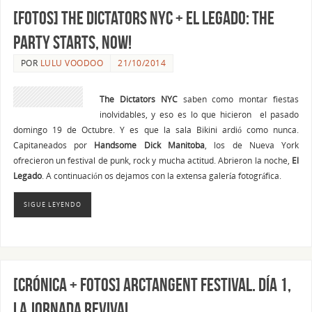
[FOTOS] THE DICTATORS NYC + EL LEGADO: The
Party Starts, NOW!
POR
LULU VOODOO
21/10/2014
The Dictators NYC
saben como montar fiestas
inolvidables, y eso es lo que hicieron el pasado
domingo 19 de Octubre. Y es que la sala Bikini ardió como nunca.
Capitaneados por
Handsome Dick
Manitoba
, los de Nueva York
ofrecieron un festival de punk, rock y mucha actitud. Abrieron la noche,
El
Legado
. A continuación os dejamos con la extensa galería fotográfica.
SIGUE LEYENDO
[CRÓNICA + FOTOS] ARCTANGENT FESTIVAL. Día 1,
la jornada revival